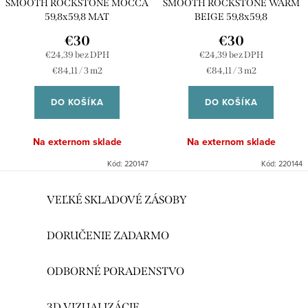
SMOOTH ROCKSTONE MOCCA
SMOOTH ROCKSTONE WARM
59,8x59,8 MAT
BEIGE 59,8x59,8
€30
€30
€24,39 bez DPH
€24,39 bez DPH
Jednotková
Jednotková
€84,11 / 3 m2
€84,11 / 3 m2
cena:
cena:
DO KOŠÍKA
DO KOŠÍKA
Na externom sklade
Na externom sklade
Kód:
220147
Kód:
220144
O
VEĽKÉ SKLADOVÉ ZÁSOBY
v
l
DORUČENIE ZADARMO
á
d
ODBORNÉ PORADENSTVO
a
3D VIZUALIZÁCIE