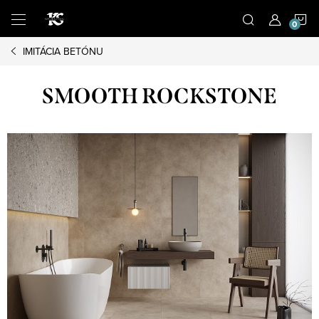
Prejsť
N
na
obsah
IMITÁCIA BETÓNU
K
SMOOTH ROCKSTONE