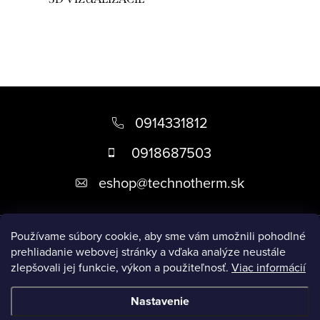
c
i
e
p
r
v
Z
k
á
0914331812
y
p
v
0918687503
ä
ý
eshop
@
technotherm.sk
p
t
i
i
s
Informácie
e
Používame súbory cookie, aby sme vám umožnili pohodlné
u
prehliadanie webovej stránky a vďaka analýze neustále
zlepšovali jej funkcie, výkon a použiteľnosť.
Viac informácií
Prijímame online platby
Nastavenie