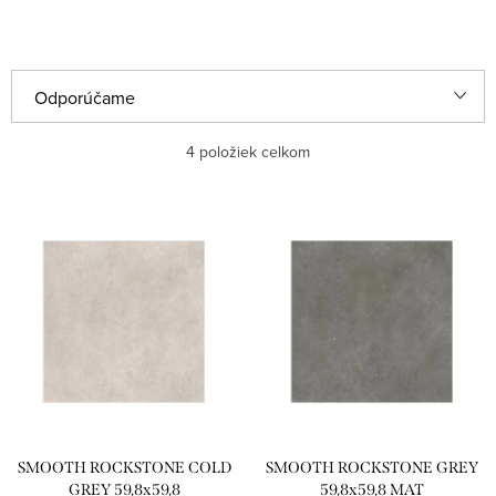
R
Odporúčame
a
Najlacnejšie
4
položiek celkom
d
e
Najdrahšie
V
n
ý
Najpredávanejšie
i
p
e
Abecedne
i
p
s
r
p
o
r
d
SMOOTH ROCKSTONE COLD
SMOOTH ROCKSTONE GREY
o
u
GREY 59,8x59,8
59,8x59,8 MAT