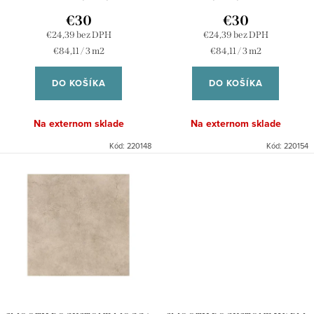
d
k
€30
€30
u
€24,39 bez DPH
€24,39 bez DPH
t
Jednotková
Jednotková
€84,11 / 3 m2
€84,11 / 3 m2
k
o
cena:
cena:
t
DO KOŠÍKA
DO KOŠÍKA
v
o
Na externom sklade
Na externom sklade
v
Kód:
220148
Kód:
220154