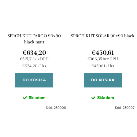
SPRCH KUT FARGO 90x90
SPRCH KUT SOLAR 90x90 black
black matt
€634,20
€450,61
€515,61 bez DPH
€366,35 bez DPH
Jednotková
Jednotková
€634,20 / 1 ks
€450,61 / 1 ks
cena:
cena:
DO KOŠÍKA
DO KOŠÍKA
Skladom
Skladom
Kód:
230006
Kód:
230007