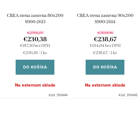
CREA stena zasuvna 80x200
CREA stena zasuvna 90x200
S900-2613
S900-2614
€299,20
€309,96
€230,38
€238,67
€187,30 bez DPH
€194,04 bez DPH
Jednotková
Jednotková
€230,38 / 1 ks
€238,67 / 1 ks
cena:
cena:
DO KOŠÍKA
DO KOŠÍKA
Na externom sklade
Na externom sklade
Kód:
310444
Kód:
310445