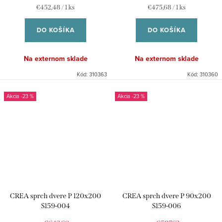
Jednotková
Jednotková
€452,48 / 1 ks
€475,68 / 1 ks
cena:
cena:
DO KOŠÍKA
DO KOŠÍKA
Na externom sklade
Na externom sklade
Kód:
310363
Kód:
310360
-23 %
-23 %
CREA sprch dvere P 120x200
CREA sprch dvere P 90x200
S159-004
S159-006