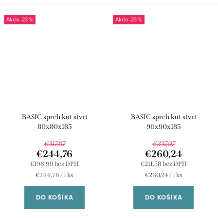
-23 %
-23 %
BASIC sprch kut stvrt
BASIC sprch kut stvrt
80x80x185
90x90x185
€317,87
€337,97
€244,76
€260,24
€198,99 bez DPH
€211,58 bez DPH
Jednotková
Jednotková
€244,76 / 1 ks
€260,24 / 1 ks
cena:
cena:
DO KOŠÍKA
DO KOŠÍKA