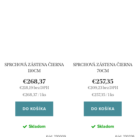
SPRCHOVÁ ZÁSTENA ČIERNA
SPRCHOVÁ ZÁSTENA ČIERNA
110CM
70CM
€268,37
€257,35
€218,19 bez DPH
€209,23 bez DPH
Jednotková
Jednotková
€268,37 / 1 ks
€257,35 / 1 ks
cena:
cena:
DO KOŠÍKA
DO KOŠÍKA
Skladom
Skladom
Kód:
230009
Kód:
230326