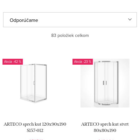
SPRCHOVÉ ŽĽABY
R
Odporúčame
a
Najlacnejšie
83
položiek celkom
d
e
Najdrahšie
V
n
-42 %
-23 %
ý
Najpredávanejšie
i
p
e
Abecedne
i
p
s
r
p
o
r
d
ARTECO sprch kut 120x90x190
ARTECO sprch kut stvrt
o
u
S157-012
80x80x190
d