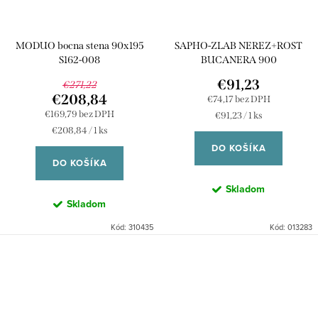
MODUO bocna stena 90x195
SAPHO-ZLAB NEREZ+ROST
S162-008
BUCANERA 900
€91,23
€271,22
€208,84
€74,17 bez DPH
€169,79 bez DPH
Jednotková
€91,23 / 1 ks
cena:
Jednotková
€208,84 / 1 ks
cena:
DO KOŠÍKA
DO KOŠÍKA
Skladom
Skladom
Kód:
310435
Kód:
013283