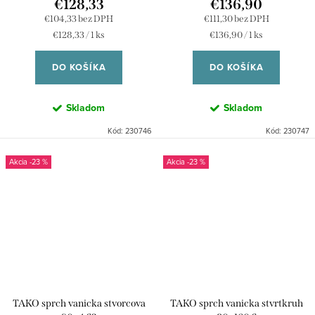
€128,33
€136,90
€104,33 bez DPH
€111,30 bez DPH
Jednotková
Jednotková
€128,33 / 1 ks
€136,90 / 1 ks
cena:
cena:
DO KOŠÍKA
DO KOŠÍKA
Skladom
Skladom
Kód:
230746
Kód:
230747
-23 %
-23 %
TAKO sprch vanicka stvorcova
TAKO sprch vanicka stvrtkruh