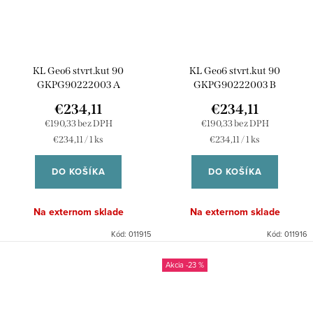
KL Geo6 stvrt.kut 90
KL Geo6 stvrt.kut 90
GKPG90222003 A
GKPG90222003 B
€234,11
€234,11
€190,33 bez DPH
€190,33 bez DPH
Jednotková
Jednotková
€234,11 / 1 ks
€234,11 / 1 ks
cena:
cena:
DO KOŠÍKA
DO KOŠÍKA
Na externom sklade
Na externom sklade
Kód:
011915
Kód:
011916
-23 %