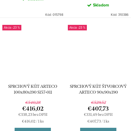
Skladom
Kód:
015798
Kód:
310386
-23 %
-23 %
SPRCHOVÝ KÚT ARTECO
SPRCHOVÝ KÚT ŠTVORCOVÝ
100x80x190 S157-011
ARTECO 90x90x190
€540,28
€529,52
€416,02
€407,73
€338,23 bez DPH
€331,49 bez DPH
Jednotková
Jednotková
€416,02 / 1 ks
€407,73 / 1 ks
cena:
cena: