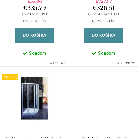
k
€587,63
€424,04
u
€335,79
€326,51
t
€273 bez DPH
€265,46 bez DPH
k
o
Jednotková
Jednotková
€335,79 / 1 ks
€326,51 / 1 ks
t
cena:
cena:
v
DO KOŠÍKA
DO KOŠÍKA
o
v
Skladom
Skladom
Kód:
310459
Kód:
310391
Výpredaj