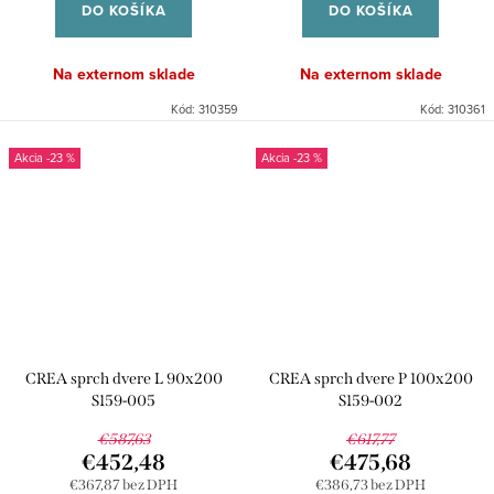
DO KOŠÍKA
DO KOŠÍKA
Na externom sklade
Na externom sklade
Kód:
310359
Kód:
310361
-23 %
-23 %
CREA sprch dvere L 90x200
CREA sprch dvere P 100x200
S159-005
S159-002
€587,63
€617,77
€452,48
€475,68
€367,87 bez DPH
€386,73 bez DPH