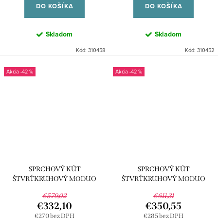
DO KOŠÍKA
DO KOŠÍKA
Skladom
Skladom
Kód:
310458
Kód:
310452
-42 %
-42 %
SPRCHOVÝ KÚT
SPRCHOVÝ KÚT
ŠTVRŤKRUHOVÝ MODUO
ŠTVRŤKRUHOVÝ MODUO
80x80x195
90x90x195
€579,02
€611,31
€332,10
€350,55
€270 bez DPH
€285 bez DPH