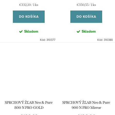
Jednotková
Jednotková
€332,10 / 1 ks
€350,55 / 1 ks
cena:
cena:
DO KOŠÍKA
DO KOŠÍKA
Skladom
Skladom
Kód:
310377
Kód:
310380
SPRCHOVÝ ŽĽAB Neo & Pure
SPRCHOVÝ ŽĽAB Neo & Pure
800 N PRO GOLD
900 N PRO Mirror