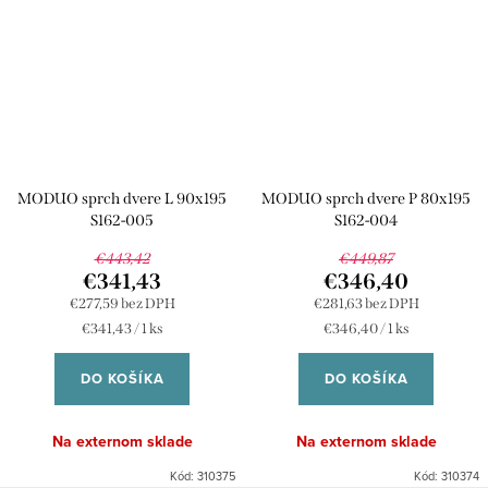
MODUO sprch dvere L 90x195
MODUO sprch dvere P 80x195
S162-005
S162-004
€443,42
€449,87
€341,43
€346,40
€277,59 bez DPH
€281,63 bez DPH
Jednotková
Jednotková
€341,43 / 1 ks
€346,40 / 1 ks
cena:
cena:
DO KOŠÍKA
DO KOŠÍKA
Na externom sklade
Na externom sklade
Kód:
310375
Kód:
310374