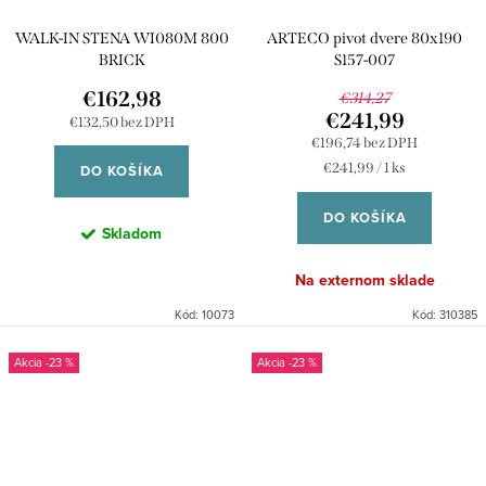
WALK-IN STENA WI080M 800
ARTECO pivot dvere 80x190
BRICK
S157-007
€162,98
€314,27
€241,99
€132,50 bez DPH
€196,74 bez DPH
Jednotková
€241,99 / 1 ks
DO KOŠÍKA
cena:
DO KOŠÍKA
Skladom
Na externom sklade
Kód:
10073
Kód:
310385
-23 %
-23 %