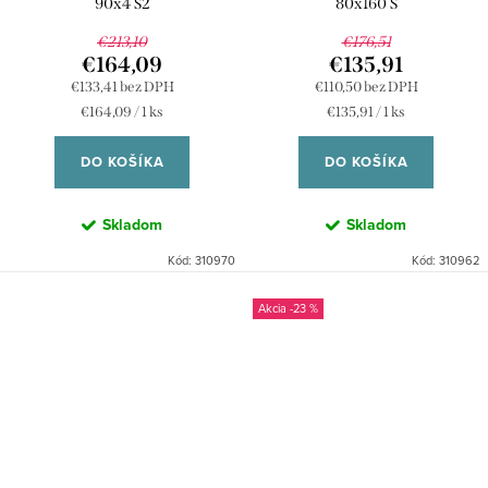
90x4 S2
80x160 S
€213,10
€176,51
€164,09
€135,91
€133,41 bez DPH
€110,50 bez DPH
Jednotková
Jednotková
€164,09 / 1 ks
€135,91 / 1 ks
cena:
cena:
DO KOŠÍKA
DO KOŠÍKA
Skladom
Skladom
Kód:
310970
Kód:
310962
-23 %