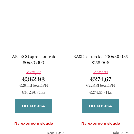
ARTECO sprch kut roh
BASIC sprch kut 100x80x185
80x80x190
S158-006
€471,40
€356,72
€362,98
€274,67
€295,11 bez DPH
€223,31 bez DPH
Jednotková
Jednotková
€362,98 / 1 ks
€274,67 / 1 ks
cena:
cena:
DO KOŠÍKA
DO KOŠÍKA
Na externom sklade
Na externom sklade
Kód:
310451
Kód:
310490