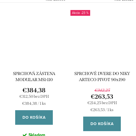
-23 %
SPRCHOVÁ ZÁSTENA
SPRCHOVÉ DVERE DO NIKY
MODULAR MS1-110
ARTECO PIVOT 90x190
€384,38
€342,25
€263,53
€312,50 bez DPH
€214,25 bez DPH
Jednotková
€384,38 / 1 ks
cena:
Jednotková
€263,53 / 1 ks
cena:
DO KOŠÍKA
DO KOŠÍKA
Skladom