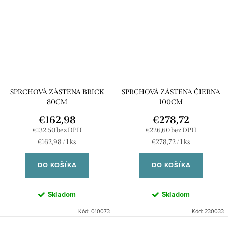
SPRCHOVÁ ZÁSTENA BRICK
SPRCHOVÁ ZÁSTENA ČIERNA
80CM
100CM
€162,98
€278,72
€132,50 bez DPH
€226,60 bez DPH
Jednotková
Jednotková
€162,98 / 1 ks
€278,72 / 1 ks
cena:
cena:
DO KOŠÍKA
DO KOŠÍKA
Skladom
Skladom
Kód:
010073
Kód:
230033