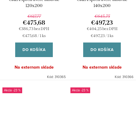
120x200
140x200
€617,77
€645,75
€475,68
€497,23
€386,73 bez DPH
€404,25 bez DPH
Jednotková
Jednotková
€475,68 / 1 ks
€497,23 / 1 ks
cena:
cena:
DO KOŠÍKA
DO KOŠÍKA
Na externom sklade
Na externom sklade
Kód:
310365
Kód:
310366
-23 %
-23 %