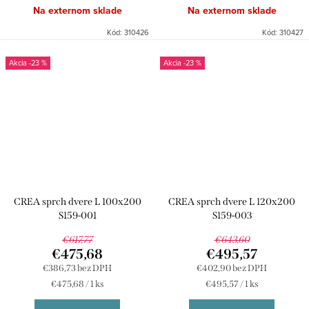
Na externom sklade
Na externom sklade
Kód:
310426
Kód:
310427
-23 %
-23 %
CREA sprch dvere L 100x200
CREA sprch dvere L 120x200
S159-001
S159-003
€617,77
€643,60
€475,68
€495,57
€386,73 bez DPH
€402,90 bez DPH
Jednotková
Jednotková
€475,68 / 1 ks
€495,57 / 1 ks
cena:
cena: