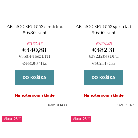
ARTECO SET B152 sprch kut
ARTECO SET B153 sprch kut
80x80+vani
90x90+vani
€572,57
€626,38
€440,88
€482,31
€358,44 bez DPH
€392,12 bez DPH
Jednotková
Jednotková
€440,88 / 1 ks
€482,31 / 1 ks
cena:
cena:
DO KOŠÍKA
DO KOŠÍKA
Na externom sklade
Na externom sklade
Kód:
310488
Kód:
310489
-23 %
-23 %