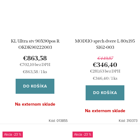
KL Ultra stv 90X90pos R
MODUO sprch dvere L 80x195
OKDK90222003
S162-003
€863,58
€449,87
€346,40
€702,10 bez DPH
€281,63 bez DPH
Jednotková
€863,58 / 1 ks
cena:
Jednotková
€346,40 / 1 ks
cena:
DO KOŠÍKA
DO KOŠÍKA
Na externom sklade
Na externom sklade
Kód:
013855
Kód:
310373
-23 %
-23 %