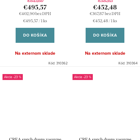
€643,60
€587,63
€495,57
€452,48
€402,90 bez DPH
€367,87 bez DPH
Jednotková
Jednotková
€495,57 / 1 ks
€452,48 / 1 ks
cena:
cena:
DO KOŠÍKA
DO KOŠÍKA
Na externom sklade
Na externom sklade
Kód:
310362
Kód:
310364
-23 %
-23 %
CREA sprch dvere zasuvne
CREA sprch dvere zasuvne