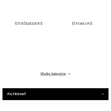
ŠTVRŤKRUHOVÉ
ŠTVORCOVÉ
OBDĹŽNIKOVÉ
SPRCHOVÉ VANIČKY
Všetky kategórie
FILTROVAŤ