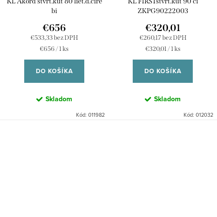
KL Akord stvrt.kut 80 liet.d.cire
KL FIRSTstvrt.kut 90 ci
bi
ZKPG90222003
€656
€320,01
€533,33 bez DPH
€260,17 bez DPH
Jednotková
Jednotková
€656 / 1 ks
€320,01 / 1 ks
cena:
cena:
DO KOŠÍKA
DO KOŠÍKA
Skladom
Skladom
Kód:
011982
Kód:
012032