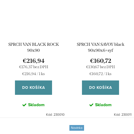
SPRCH VAN BLACK ROCK
SPRCH VAN SAVOY black
90x90
90x90x6+syf
€216,94
€160,72
€176,37 bez DPH
€130,67 bez DPH
Jednotková
Jednotková
€216,94 / 1 ks
€160,72 / 1 ks
cena:
cena:
DO KOŠÍKA
DO KOŠÍKA
Skladom
Skladom
Kód:
230010
Kód:
230011
Novinka