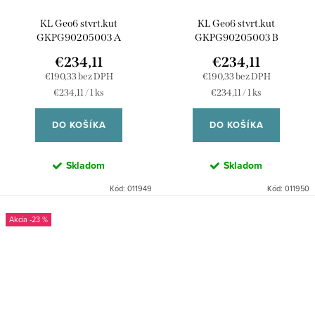
KL Geo6 stvrt.kut
KL Geo6 stvrt.kut
GKPG90205003 A
GKPG90205003 B
€234,11
€234,11
€190,33 bez DPH
€190,33 bez DPH
Jednotková
Jednotková
€234,11 / 1 ks
€234,11 / 1 ks
cena:
cena:
DO KOŠÍKA
DO KOŠÍKA
Skladom
Skladom
Kód:
011949
Kód:
011950
-23 %