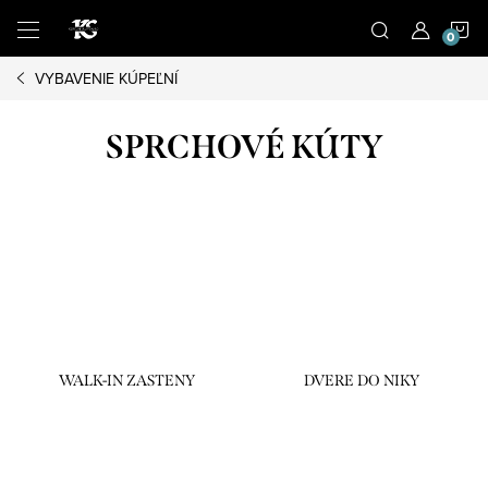
Prejsť
N
na
obsah
VYBAVENIE KÚPEĽNÍ
K
SPRCHOVÉ KÚTY
WALK-IN ZASTENY
DVERE DO NIKY