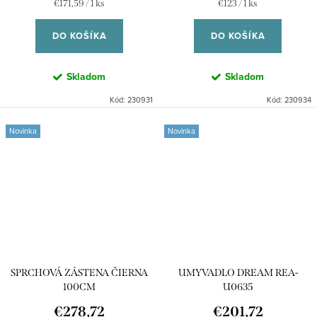
Jednotková
Jednotková
€171,59 / 1 ks
€123 / 1 ks
cena:
cena:
DO KOŠÍKA
DO KOŠÍKA
Skladom
Skladom
Kód:
230931
Kód:
230934
Novinka
Novinka
SPRCHOVÁ ZÁSTENA ČIERNA
UMYVADLO DREAM REA-
100CM
U0635
€278,72
€201,72