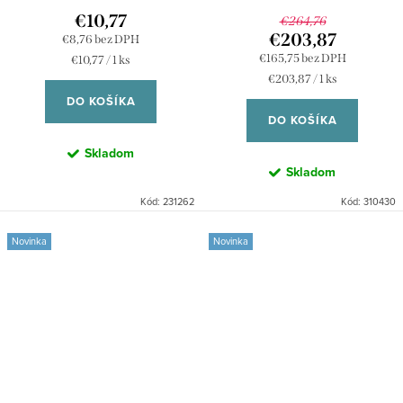
€10,77
€264,76
€203,87
€8,76 bez DPH
€165,75 bez DPH
Jednotková
€10,77 / 1 ks
cena:
Jednotková
€203,87 / 1 ks
cena:
DO KOŠÍKA
DO KOŠÍKA
Skladom
Skladom
Kód:
231262
Kód:
310430
Novinka
Novinka