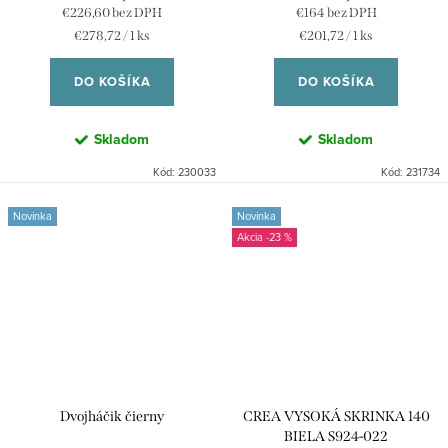
€226,60 bez DPH
€164 bez DPH
Jednotková
Jednotková
€278,72 / 1 ks
€201,72 / 1 ks
cena:
cena:
DO KOŠÍKA
DO KOŠÍKA
Skladom
Skladom
Kód:
230033
Kód:
231734
Novinka
Novinka
-23 %
Dvojháčik čierny
CREA VYSOKÁ SKRINKA 140
BIELA S924-022