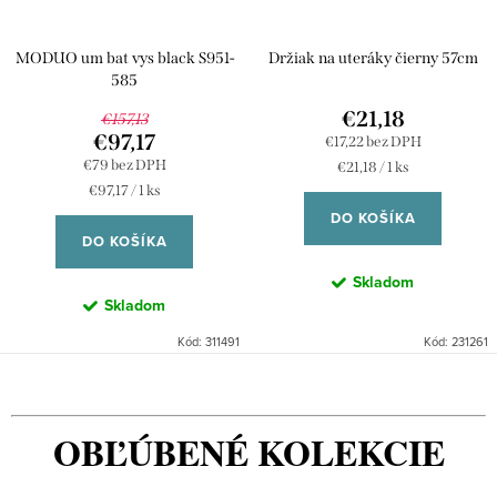
MODUO um bat vys black S951-
Držiak na uteráky čierny 57cm
585
€21,18
€157,13
€97,17
€17,22 bez DPH
€79 bez DPH
Jednotková
€21,18 / 1 ks
cena:
Jednotková
€97,17 / 1 ks
cena:
DO KOŠÍKA
DO KOŠÍKA
Skladom
Skladom
Kód:
311491
Kód:
231261
OBĽÚBENÉ KOLEKCIE