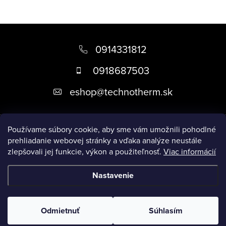
Z
á
0914331812
p
0918687503
ä
eshop
@
technotherm.sk
t
i
Informácie
e
Používame súbory cookie, aby sme vám umožnili pohodlné
prehliadanie webovej stránky a vďaka analýze neustále
zlepšovali jej funkcie, výkon a použiteľnosť.
Viac informácií
Prijímame online platby
Nastavenie
Copyright 2026
Kúpeľne Slovensko
. Všetky práva vyhradené.
Upraviť nastavenie cookies
Odmietnuť
Súhlasím
Vytvoril Shoptet