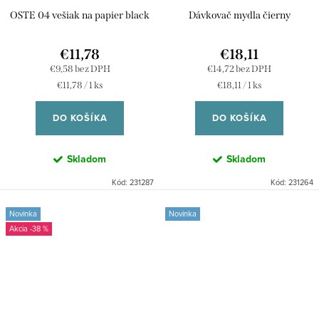
OSTE 04 vešiak na papier black
Dávkovač mydla čierny
€11,78
€18,11
€9,58 bez DPH
€14,72 bez DPH
Jednotková
Jednotková
€11,78 / 1 ks
€18,11 / 1 ks
cena:
cena:
DO KOŠÍKA
DO KOŠÍKA
Skladom
Skladom
Kód:
231287
Kód:
231264
Novinka
Novinka
-38 %