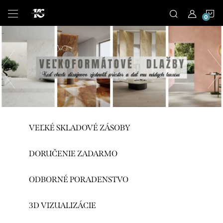
Prejsť
N
na
obsah
K
Predchádza
VEĽKÉ SKLADOVÉ ZÁSOBY
DORUČENIE ZADARMO
ODBORNÉ PORADENSTVO
3D VIZUALIZÁCIE