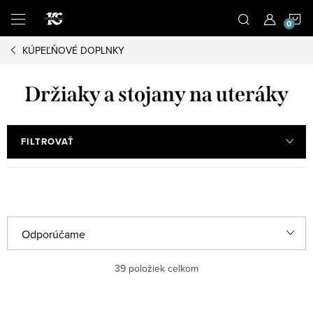
Prejsť
N
na
obsah
KÚPEĽŇOVÉ DOPLNKY
K
Držiaky a stojany na uteráky
FILTROVAŤ
R
Odporúčame
a
Najlacnejšie
39
položiek celkom
d
e
Najdrahšie