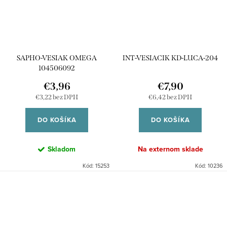
SAPHO-VESIAK OMEGA
INT-VESIACIK KD-LUCA-204
104506092
€3,96
€7,90
€3,22 bez DPH
€6,42 bez DPH
DO KOŠÍKA
DO KOŠÍKA
Skladom
Na externom sklade
Kód:
15253
Kód:
10236