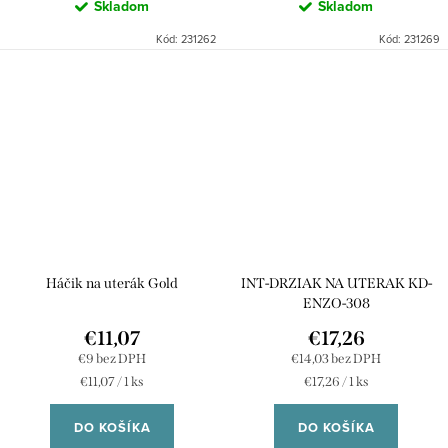
Skladom
Skladom
Kód:
231262
Kód:
231269
Háčik na uterák Gold
INT-DRZIAK NA UTERAK KD-
ENZO-308
€11,07
€17,26
€9 bez DPH
€14,03 bez DPH
Jednotková
Jednotková
€11,07 / 1 ks
€17,26 / 1 ks
cena:
cena:
DO KOŠÍKA
DO KOŠÍKA