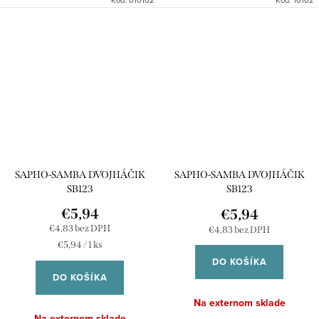
Kód:
010102
Kód:
10102
SAPHO-SAMBA DVOJHÁČIK
SAPHO-SAMBA DVOJHÁČIK
SB123
SB123
€5,94
€5,94
€4,83 bez DPH
€4,83 bez DPH
Jednotková
€5,94 / 1 ks
cena:
DO KOŠÍKA
DO KOŠÍKA
Na externom sklade
Na externom sklade