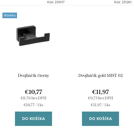
Kód:
231017
Kód:
231261
Novinka
Dvojháčik čierny
Dvojháčik gold MIST 02
€10,77
€11,97
€8,76 bez DPH
€9,73 bez DPH
Jednotková
Jednotková
€10,77 / 1 ks
€11,97 / 1 ks
cena:
cena:
DO KOŠÍKA
DO KOŠÍKA