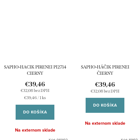
SAPHO-HACIK PIRENEI PI2714
SAPHO-HÁČIK PIRENEI
CIERNY
ČIERNY
€39,46
€39,46
€32,08 bez DPH
€32,08 bez DPH
Jednotková
€39,46 / 1 ks
cena:
DO KOŠÍKA
DO KOŠÍKA
Na externom sklade
Na externom sklade