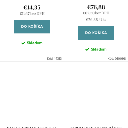
€76,88
€14,35
€62,50 bez DPH
€11,67 bez DPH
Jednotková
€76,88 / 1 ks
cena:
DO KOŠÍKA
DO KOŠÍKA
Skladom
Skladom
Kód:
14313
Kód:
010098