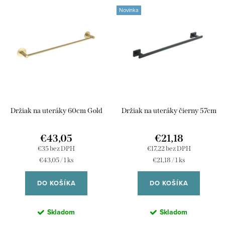
V
n
Novinka
ý
Najpredávanejšie
i
p
e
Abecedne
i
p
s
r
p
o
r
d
Držiak na uteráky 60cm Gold
Držiak na uteráky čierny 57cm
o
u
d
k
€43,05
€21,18
u
€35 bez DPH
€17,22 bez DPH
t
Jednotková
Jednotková
€43,05 / 1 ks
€21,18 / 1 ks
k
o
cena:
cena:
t
DO KOŠÍKA
DO KOŠÍKA
v
o
Skladom
Skladom
v