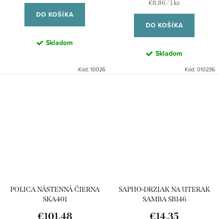
Jednotková
€8,86 / 1 ks
cena:
DO KOŠÍKA
DO KOŠÍKA
Skladom
Skladom
Kód:
10026
Kód:
010236
POLICA NÁSTENNÁ ČIERNA
SAPHO-DRZIAK NA UTERAK
SKA401
SAMBA SB146
€101,48
€14,35