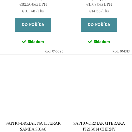
€82,50 bez DPH
€11,67 bez DPH
Jednotková
Jednotková
€101,48 / 1 ks
€14,35 / 1 ks
cena:
cena:
DO KOŠÍKA
DO KOŠÍKA
Skladom
Skladom
Kód:
010096
Kód:
014313
SAPHO-DRZIAK NA UTERAK
SAPHO-DRZIAK UTERAKA
SAMBA SB146
PI216014 CIERNY