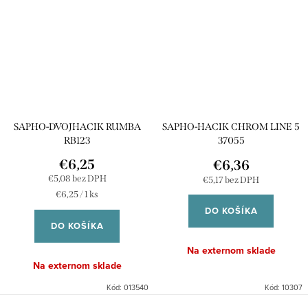
SAPHO-DVOJHACIK RUMBA
SAPHO-HACIK CHROM LINE 5
RB123
37055
€6,25
€6,36
€5,08 bez DPH
€5,17 bez DPH
Jednotková
€6,25 / 1 ks
cena:
DO KOŠÍKA
DO KOŠÍKA
Na externom sklade
Na externom sklade
Kód:
013540
Kód:
10307