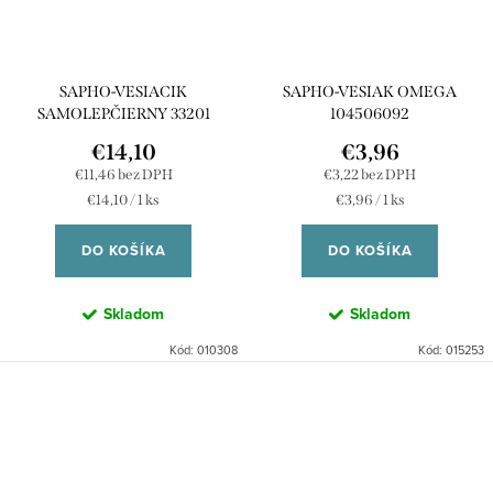
SAPHO-VESIACIK
SAPHO-VESIAK OMEGA
SAMOLEP.ČIERNY 33201
104506092
€14,10
€3,96
€11,46 bez DPH
€3,22 bez DPH
Jednotková
Jednotková
€14,10 / 1 ks
€3,96 / 1 ks
cena:
cena:
DO KOŠÍKA
DO KOŠÍKA
Skladom
Skladom
Kód:
010308
Kód:
015253