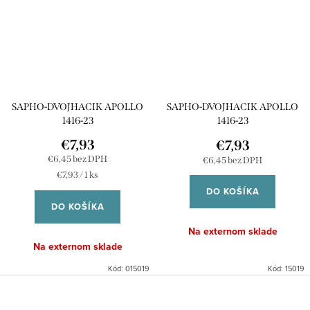
SAPHO-DVOJHACIK APOLLO
SAPHO-DVOJHACIK APOLLO
1416-23
1416-23
€7,93
€7,93
€6,45 bez DPH
€6,45 bez DPH
Jednotková
€7,93 / 1 ks
cena:
DO KOŠÍKA
DO KOŠÍKA
Na externom sklade
Na externom sklade
Kód:
015019
Kód:
15019