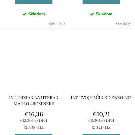
Skladom
Skladom
Kód:
10322
Kód:
10069
INT-DRZIAK NA UTERAK
INT-DVOJHAČIK KD-ENZO-305
MADLO-45CM NERE
€16,36
€10,21
€13,30 bez DPH
€8,30 bez DPH
Jednotková
Jednotková
€16,36 / 1 ks
€10,21 / 1 ks
cena:
cena: