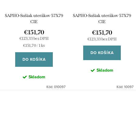
SAPHO-Sušiak uterákov 57X79
SAPHO-Sušiak uterákov 57X79
CIE
CIE
€151,70
€151,70
€123,33 bez DPH
€123,33 bez DPH
Jednotková
€151,70 / 1 ks
cena:
DO KOŠÍKA
DO KOŠÍKA
Skladom
Skladom
Kód:
010097
Kód:
10097