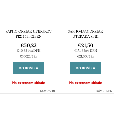
SAPHO-DRZIAK UTERáKOV
SAPHO-DVOJDRZIAK
PI214514 CIERN
UTERAKA SB111
€50,22
€21,50
€40,83 bez DPH
€17,48 bez DPH
Jednotková
Jednotková
€50,22 / 1 ks
€21,50 / 1 ks
cena:
cena:
DO KOŠÍKA
DO KOŠÍKA
Na externom sklade
Na externom sklade
Kód:
010101
Kód:
014356