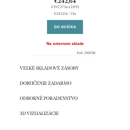
€242,64
€197,27 bez DPH
Jednotková
€242,64 / 1 ks
cena:
DO KOŠÍKA
Na externom sklade
Kód:
230038
O
VEĽKÉ SKLADOVÉ ZÁSOBY
v
l
DORUČENIE ZADARMO
á
d
ODBORNÉ PORADENSTVO
a
c
3D VIZUALIZÁCIE
i
e