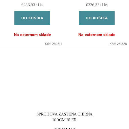
Jednotková
Jednotková
€236,93 / 1 ks
€226,32 / 1 ks
cena:
cena:
DO KOŠÍKA
DO KOŠÍKA
Na externom sklade
Na externom sklade
Kód:
230314
Kód:
231328
SPRCHOVÁ ZÁSTENA ČIERNA
100CM BLER