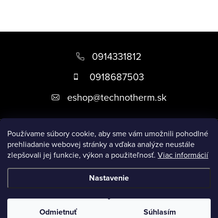
p
r
v
Z
k
á
0914331812
y
p
v
0918687503
ä
ý
eshop
@
technotherm.sk
p
t
i
i
s
Informácie
e
Používame súbory cookie, aby sme vám umožnili pohodlné
u
prehliadanie webovej stránky a vďaka analýze neustále
zlepšovali jej funkcie, výkon a použiteľnosť.
Viac informácií
Prijímame online platby
Nastavenie
Copyright 2026
Kúpeľne Slovensko
. Všetky práva vyhradené.
Upraviť nastavenie cookies
Odmietnuť
Súhlasím