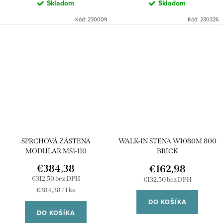
Skladom
Skladom
Kód:
230009
Kód:
230326
SPRCHOVÁ ZÁSTENA
WALK-IN STENA WI080M 800
MODULAR MS1-110
BRICK
€384,38
€162,98
€312,50 bez DPH
€132,50 bez DPH
Jednotková
€384,38 / 1 ks
cena:
DO KOŠÍKA
DO KOŠÍKA