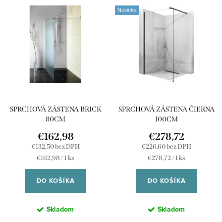
V
n
Novinka
ý
Najpredávanejšie
i
p
e
Abecedne
i
p
s
r
p
o
r
d
SPRCHOVÁ ZÁSTENA BRICK
SPRCHOVÁ ZÁSTENA ČIERNA
o
u
80CM
100CM
d
k
€162,98
€278,72
u
€132,50 bez DPH
€226,60 bez DPH
t
Jednotková
Jednotková
€162,98 / 1 ks
€278,72 / 1 ks
k
o
cena:
cena:
t
DO KOŠÍKA
DO KOŠÍKA
v
o
Skladom
Skladom
v