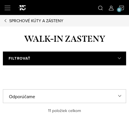
Prejsť
N
na
obsah
SPRCHOVÉ KÚTY A ZÁSTENY
K
WALK-IN ZASTENY
FILTROVAŤ
R
Odporúčame
a
Najlacnejšie
11
položiek celkom
d
e
Najdrahšie