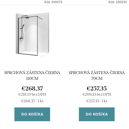
Kód:
010073
Kód:
230033
SPRCHOVÁ ZÁSTENA ČIERNA
SPRCHOVÁ ZÁSTENA ČIERNA
110CM
70CM
€268,37
€257,35
€218,19 bez DPH
€209,23 bez DPH
Jednotková
Jednotková
€268,37 / 1 ks
€257,35 / 1 ks
cena:
cena:
DO KOŠÍKA
DO KOŠÍKA