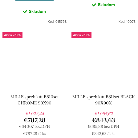
Skladom
Skladom
Kód:
015798
Kód:
10073
-23 %
-23 %
MILLE sprch.kút B810set
MILLE sprch.kút B811set BLACK
CHROME 90X90
90X90X
€1 022,44
€1 095,62
€787,28
€843,63
€640,07 bez DPH
€685,88 bez DPH
Jednotková
Jednotková
€787,28 / 1 ks
€843,63 / 1 ks