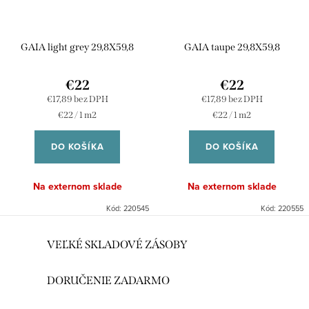
GAIA light grey 29,8X59,8
GAIA taupe 29,8X59,8
€22
€22
€17,89 bez DPH
€17,89 bez DPH
Jednotková
Jednotková
€22 / 1 m2
€22 / 1 m2
cena:
cena:
DO KOŠÍKA
DO KOŠÍKA
Na externom sklade
Na externom sklade
Kód:
220545
Kód:
220555
O
VEĽKÉ SKLADOVÉ ZÁSOBY
v
l
DORUČENIE ZADARMO
á