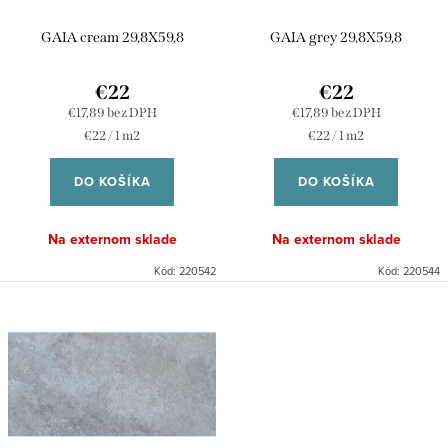
r
d
GAIA cream 29,8X59,8
GAIA grey 29,8X59,8
o
u
d
k
€22
€22
u
€17,89 bez DPH
€17,89 bez DPH
t
Jednotková
Jednotková
€22 / 1 m2
€22 / 1 m2
k
o
cena:
cena:
t
DO KOŠÍKA
DO KOŠÍKA
v
o
Na externom sklade
Na externom sklade
v
Kód:
220542
Kód:
220544