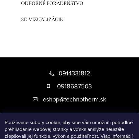
d
ODBORNÉ PORADENSTVO
a
c
3D VIZUALIZÁCIE
i
e
p
r
v
Z
k
á
0914331812
y
p
v
0918687503
ä
ý
eshop
@
technotherm.sk
p
t
i
i
s
Informácie
e
Používame súbory cookie, aby sme vám umožnili pohodlné
u
prehliadanie webovej stránky a vďaka analýze neustále
zlepšovali jej funkcie, výkon a použiteľnosť.
Viac informácií
Prijímame online platby