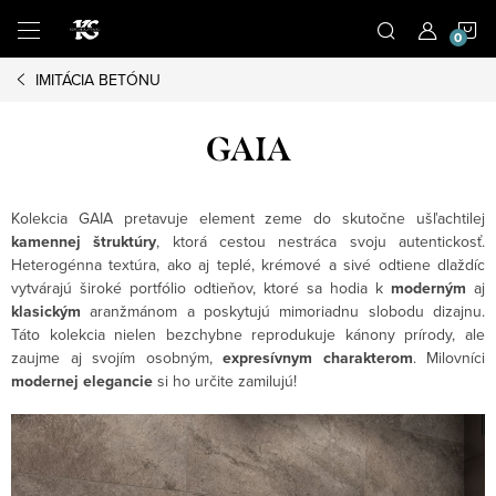
Prejsť
N
na
obsah
IMITÁCIA BETÓNU
K
GAIA
Kolekcia GAIA pretavuje element zeme do skutočne ušľachtilej
kamennej štruktúry
, ktorá cestou nestráca svoju autentickosť.
Heterogénna textúra, ako aj teplé, krémové a sivé odtiene dlaždíc
vytvárajú široké portfólio odtieňov, ktoré sa hodia k
moderným
aj
klasickým
aranžmánom a poskytujú mimoriadnu slobodu dizajnu.
Táto kolekcia nielen bezchybne reprodukuje kánony prírody, ale
zaujme aj svojím osobným,
expresívnym charakterom
. Milovníci
modernej
elegancie
si ho určite zamilujú!