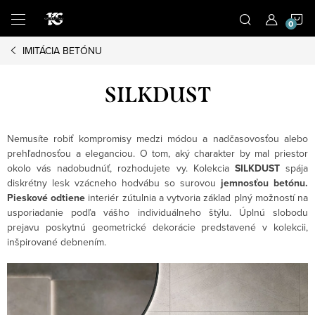
Prejsť
N
na
obsah
IMITÁCIA BETÓNU
K
SILKDUST
Nemusíte robiť kompromisy medzi módou a nadčasovosťou alebo
prehľadnosťou a eleganciou. O tom, aký charakter by mal priestor
okolo vás nadobudnúť, rozhodujete vy. Kolekcia
SILKDUST
spája
diskrétny lesk vzácneho hodvábu so surovou
jemnosťou betónu.
Pieskové odtiene
interiér zútulnia a vytvoria základ plný možností na
usporiadanie podľa vášho individuálneho štýlu. Úplnú slobodu
prejavu poskytnú geometrické dekorácie predstavené v kolekcii,
inšpirované debnením.