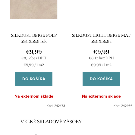
SILKDUST BEIGE POLP
SILKDUST LIGHT BEIGE MAT
59,8X59,8 rek
59,8X59,8 r
€9,99
€9,99
€8,12 bez DPH
€8,12 bez DPH
Jednotková
Jednotková
€9,99 / 1 m2
€9,99 / 1 m2
cena:
cena:
DO KOŠÍKA
DO KOŠÍKA
Na externom sklade
Na externom sklade
Kód:
242473
Kód:
242466
O
VEĽKÉ SKLADOVÉ ZÁSOBY
v