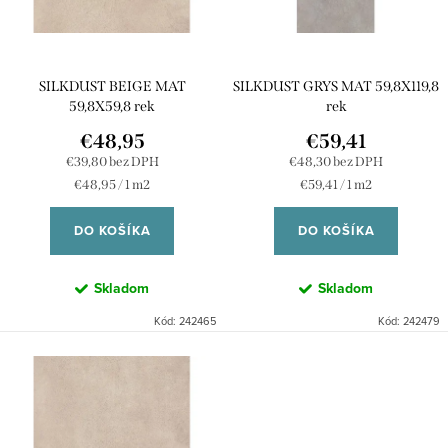
s
r
p
o
r
d
SILKDUST BEIGE MAT
SILKDUST GRYS MAT 59,8X119,8
o
u
59,8X59,8 rek
rek
d
k
€48,95
€59,41
u
€39,80 bez DPH
€48,30 bez DPH
t
Jednotková
Jednotková
€48,95 / 1 m2
€59,41 / 1 m2
k
o
cena:
cena:
t
DO KOŠÍKA
DO KOŠÍKA
v
o
Skladom
Skladom
v
Kód:
242465
Kód:
242479