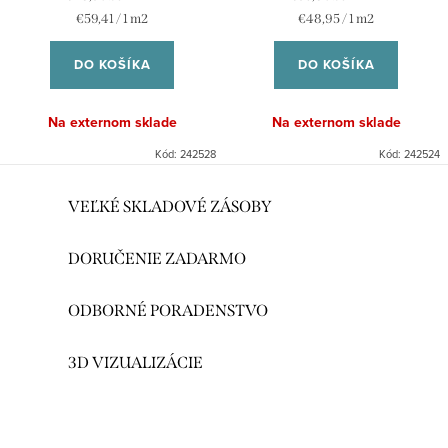
Jednotková
Jednotková
€59,41 / 1 m2
€48,95 / 1 m2
cena:
cena:
DO KOŠÍKA
DO KOŠÍKA
Na externom sklade
Na externom sklade
Kód:
242528
Kód:
242524
O
VEĽKÉ SKLADOVÉ ZÁSOBY
v
l
DORUČENIE ZADARMO
á
d
ODBORNÉ PORADENSTVO
a
c
3D VIZUALIZÁCIE
i
e
p