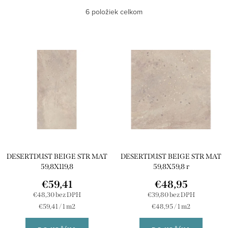
Najlacnejšie
6
položiek celkom
d
e
Najdrahšie
V
n
ý
Najpredávanejšie
i
p
e
Abecedne
i
p
s
r
p
o
r
d
DESERTDUST BEIGE STR MAT
DESERTDUST BEIGE STR MAT
o
u
59,8X119,8
59,8X59,8 r
d
k
€59,41
€48,95
u
€48,30 bez DPH
€39,80 bez DPH
t
Jednotková
Jednotková
€59,41 / 1 m2
€48,95 / 1 m2
k
o
cena:
cena: