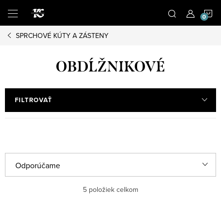
Prejsť
N
na
obsah
SPRCHOVÉ KÚTY A ZÁSTENY
K
OBDĹŽNIKOVÉ
FILTROVAŤ
R
Odporúčame
a
Najlacnejšie
5
položiek celkom
d
e
Najdrahšie