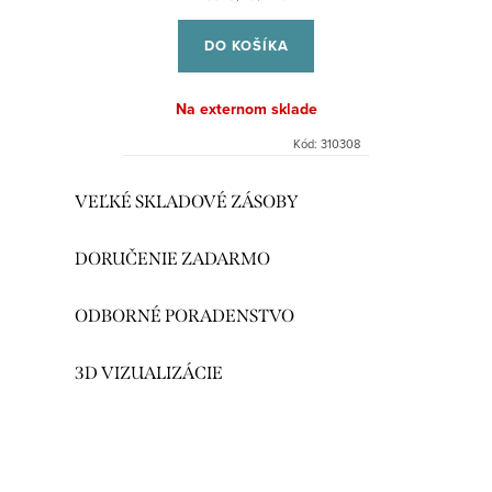
cena:
DO KOŠÍKA
Na externom sklade
Kód:
310308
O
VEĽKÉ SKLADOVÉ ZÁSOBY
v
l
DORUČENIE ZADARMO
á
d
ODBORNÉ PORADENSTVO
a
c
3D VIZUALIZÁCIE
i
e
p
r