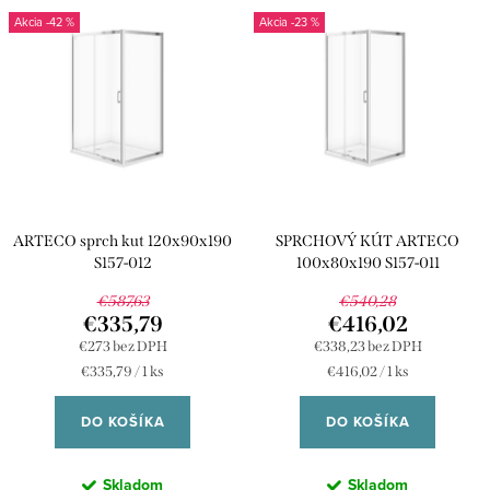
V
n
-42 %
-23 %
ý
Najpredávanejšie
i
p
e
Abecedne
i
p
s
r
p
o
r
d
ARTECO sprch kut 120x90x190
SPRCHOVÝ KÚT ARTECO
o
u
S157-012
100x80x190 S157-011
d
k
€587,63
€540,28
u
€335,79
€416,02
t
€273 bez DPH
€338,23 bez DPH
k
o
Jednotková
Jednotková
€335,79 / 1 ks
€416,02 / 1 ks
t
cena:
cena:
v
DO KOŠÍKA
DO KOŠÍKA
o
v
Skladom
Skladom