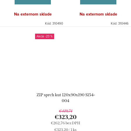
Na externom sklade
Na externom sklade
Kód:
310490
Kód:
310446
-23 %
ZIP sprch kut 120x90x190 S154-
004
€419,74
€323,20
€262,76 bez DPH
Jednotková
€323,20 / 1 ks