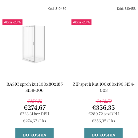
Kód:
310459
Kód:
310458
-23 %
-23 %
BASIC sprch kut 100x80x185
ZIP sprch kut 100x80x190 S154-
S158-006
003
€356,72
€462,79
€274,67
€356,35
€223,31 bez DPH
€289,72 bez DPH
Jednotková
Jednotková
€274,67 / 1 ks
€356,35 / 1 ks
cena:
cena:
DO KOŠÍKA
DO KOŠÍKA