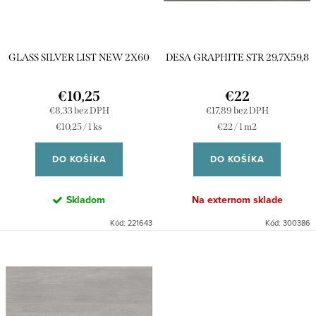
r
p
o
r
d
GLASS SILVER LIST NEW 2X60
DESA GRAPHITE STR 29,7X59,8
o
u
d
k
€10,25
€22
u
€8,33 bez DPH
€17,89 bez DPH
t
Jednotková
Jednotková
€10,25 / 1 ks
€22 / 1 m2
k
o
cena:
cena:
t
DO KOŠÍKA
DO KOŠÍKA
v
o
Skladom
Na externom sklade
v
Kód:
221643
Kód:
300386