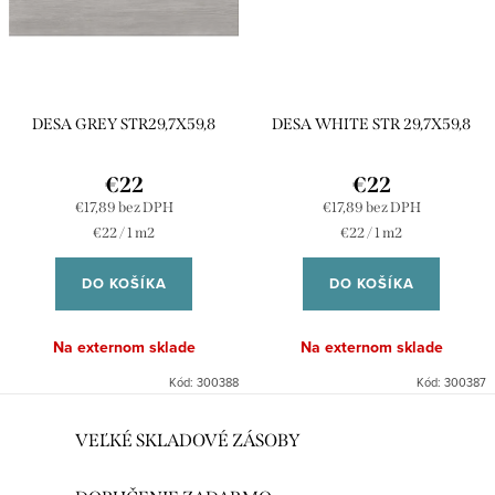
DESA GREY STR29,7X59,8
DESA WHITE STR 29,7X59,8
€22
€22
€17,89 bez DPH
€17,89 bez DPH
Jednotková
Jednotková
€22 / 1 m2
€22 / 1 m2
cena:
cena:
DO KOŠÍKA
DO KOŠÍKA
Na externom sklade
Na externom sklade
Kód:
300388
Kód:
300387
O
VEĽKÉ SKLADOVÉ ZÁSOBY
v