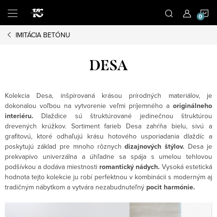
Prejsť
N
na
obsah
IMITÁCIA BETÓNU
K
DESA
Kolekcia Desa, inšpirovaná krásou prírodných materiálov, je
dokonalou voľbou na vytvorenie veľmi príjemného a
originálneho
interiéru.
Dlaždice sú štruktúrované jedinečnou štruktúrou
drevených krúžkov. Sortiment farieb Desa zahŕňa bielu, sivú a
grafitovú, ktoré odhaľujú krásu hotového usporiadania dlaždíc a
poskytujú základ pre mnoho rôznych
dizajnových štýlov.
Desa je
prekvapivo univerzálna a úhľadne sa spája s umelou tehlovou
podšívkou a dodáva miestnosti
romantický nádych.
Vysoká estetická
hodnota tejto kolekcie ju robí perfektnou v kombinácii s moderným aj
tradičným nábytkom a vytvára nezabudnuteľný
pocit harmónie.