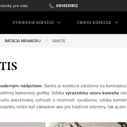
ienky pre maloobchod
0914331812
VYBAVENIE KÚPEĽNÍ
ČIERNE KÚPEĽNE
IMITÁCIA MRAMORU
SANTIS
TIS
 moderným nádychom.
Santis je kolekcia založená na kontrastoc
btílnej kamennej grafiky. Vďaka
výraznému vzoru kameňa
ide
veľa aranžérskej voľnosti a možností vyváženia, vďaka kombi
projektu môže byť základom ako pre tradičné interiéry, tak aj pre 