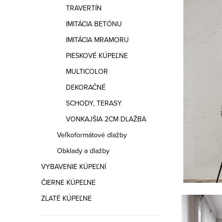
a
TRAVERTÍN
n
IMITÁCIA BETÓNU
e
IMITÁCIA MRAMORU
PIESKOVÉ KÚPEĽNE
l
MULTICOLOR
DEKORAČNÉ
SCHODY, TERASY
VONKAJŠIA 2CM DLAŽBA
Veľkoformátové dlažby
Obklady a dlažby
VYBAVENIE KÚPEĽNÍ
ČIERNE KÚPEĽNE
ZLATÉ KÚPEĽNE