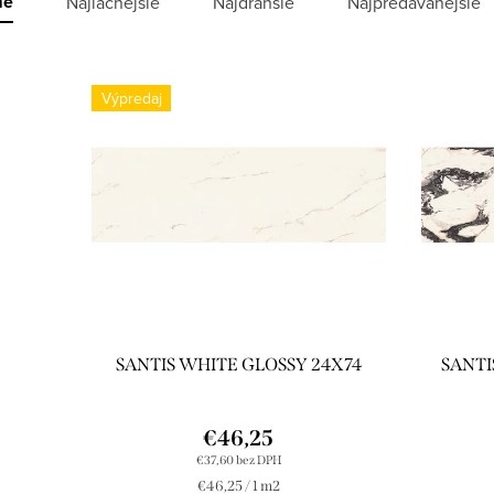
me
Najlacnejšie
Najdrahšie
Najpredávanejšie
Výpredaj
SANTIS WHITE GLOSSY 24X74
SANTI
€46,25
€37,60 bez DPH
Jednotková
€46,25 / 1 m2