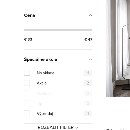
Cena
€
33
€
47
Špeciálne akcie
Na sklade
1
Akcia
2
Novinka
0
Tip
0
Výpredaj
1
ROZBALIŤ FILTER