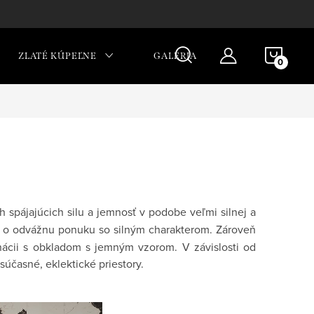
NÁKU
ZLATÉ KÚPEĽNE
GALÉRIA
KOŠÍ
h spájajúcich silu a jemnosť v podobe veľmi silnej a
 o odvážnu ponuku so silným charakterom. Zároveň
nácii s obkladom s jemným vzorom. V závislosti od
súčasné, eklektické priestory.