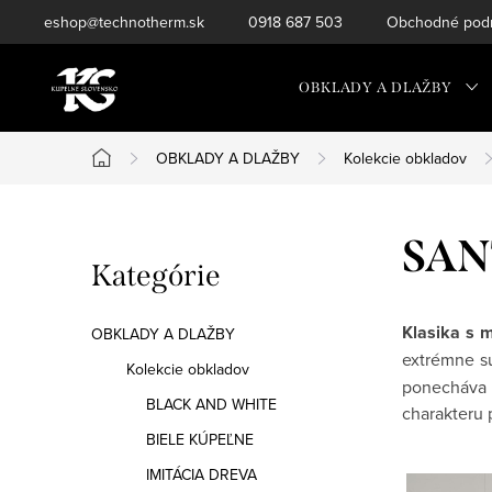
Prejsť
eshop@technotherm.sk
0918 687 503
Obchodné podm
na
obsah
OBKLADY A DLAŽBY
OBKLADY A DLAŽBY
Kolekcie obkladov
Domov
B
SAN
Preskočiť
Kategórie
o
kategórie
č
Klasika s
OBKLADY A DLAŽBY
extrémne su
n
Kolekcie obkladov
ponecháva 
BLACK AND WHITE
ý
charakteru 
BIELE KÚPEĽNE
p
IMITÁCIA DREVA