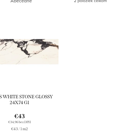
Abecedne
2
položiek celkom
S WHITE STONE GLOSSY
24X74 G1
€43
€34,96 bez DPH
Jednotková
€43 / 1 m2