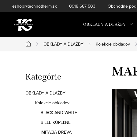
Prejsť
eshop@technotherm.sk
0918 687 503
Obchodné podm
na
obsah
OBKLADY A DLAŽBY
OBKLADY A DLAŽBY
Kolekcie obkladov
Domov
B
MAR
Preskočiť
Kategórie
o
kategórie
č
OBKLADY A DLAŽBY
n
Kolekcie obkladov
BLACK AND WHITE
ý
BIELE KÚPEĽNE
p
IMITÁCIA DREVA