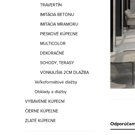
a
TRAVERTÍN
n
IMITÁCIA BETÓNU
e
IMITÁCIA MRAMORU
PIESKOVÉ KÚPEĽNE
l
MULTICOLOR
DEKORAČNÉ
SCHODY, TERASY
VONKAJŠIA 2CM DLAŽBA
Veľkoformátové dlažby
Obklady a dlažby
VYBAVENIE KÚPEĽNÍ
ČIERNE KÚPEĽNE
ZLATÉ KÚPEĽNE
R
Odporúča