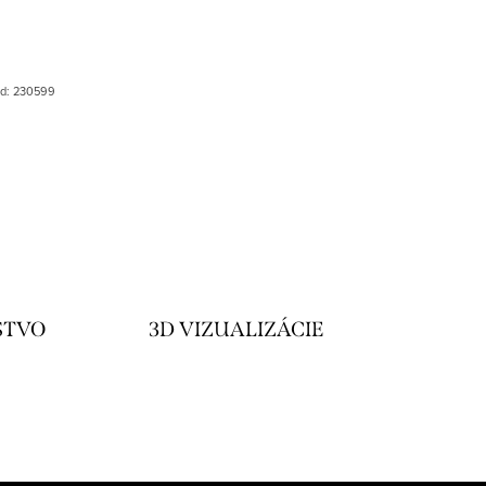
d:
230599
STVO
3D VIZUALIZÁCIE