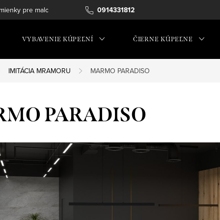
ienky pre maloobchod
0914331812
VYBAVENIE KÚPEĽNÍ
ČIERNE KÚPEĽNE
IMITÁCIA MRAMORU
MARMO PARADISO
MO PARADISO