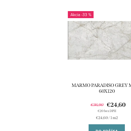
-33 %
MARMO PARADISO GREY 
60X120
€24,60
€36,90
€20 bez DPH
Jednotková
€24,60 / 1 m2
cena: