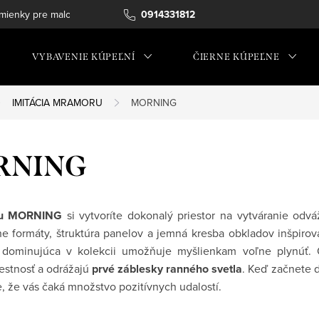
ienky pre maloobchod
0914331812
VYBAVENIE KÚPEĽNÍ
ČIERNE KÚPEĽNE
IMITÁCIA MRAMORU
MORNING
RNING
ou MORNING
si vytvoríte dokonalý priestor na vytváranie odv
ne formáty, štruktúra panelov a jemná kresba obkladov inšpir
a dominujúca v kolekcii umožňuje myšlienkam voľne plynúť. 
iestnosť a odrážajú
prvé záblesky ranného svetla
. Keď začnete d
te, že vás čaká množstvo pozitívnych udalostí.