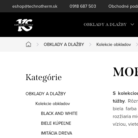
Prejsť
eshop@technotherm.sk
0918 687 503
Obchodné podm
na
obsah
OBKLADY A DLAŽBY
OBKLADY A DLAŽBY
Kolekcie obkladov
Domov
B
MO
Preskočiť
Kategórie
o
kategórie
č
S kolekci
OBKLADY A DLAŽBY
túžby
. Rôz
n
Kolekcie obkladov
biela farb
BLACK AND WHITE
ý
rozžiaria m
BIELE KÚPEĽNE
víziou, vie
p
IMITÁCIA DREVA