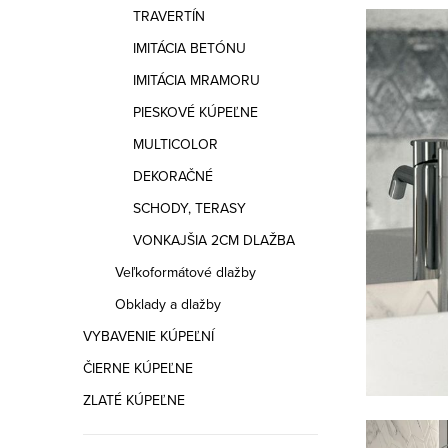
a
TRAVERTÍN
n
IMITÁCIA BETÓNU
e
IMITÁCIA MRAMORU
PIESKOVÉ KÚPEĽNE
l
MULTICOLOR
DEKORAČNÉ
SCHODY, TERASY
VONKAJŠIA 2CM DLAŽBA
Veľkoformátové dlažby
Obklady a dlažby
VYBAVENIE KÚPEĽNÍ
ČIERNE KÚPEĽNE
ZLATÉ KÚPEĽNE