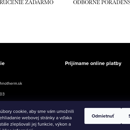
RUČENIE ZADARMO
ODBORNÉ PORADEN
ie
Prijímame online platby
hnotherm.sk
503
podmienky pre maloobchod
úbory cookie, aby sme vám umožnili
Odmietnuť
ehliadanie webovej stránky a vďaka
tále zlepšovali jej funkcie, výkon a