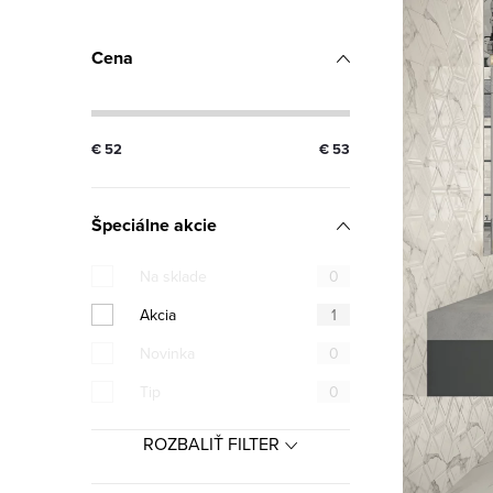
Cena
€
52
€
53
Špeciálne akcie
Na sklade
0
Akcia
1
Novinka
0
Tip
0
ROZBALIŤ FILTER