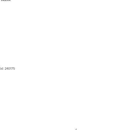
ód:
240175