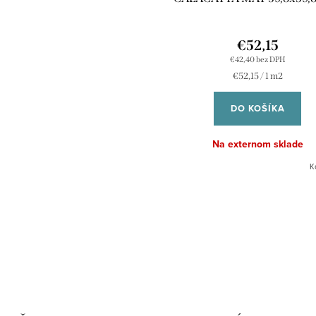
€52,15
€42,40 bez DPH
Jednotková
€52,15 / 1 m2
cena:
DO KOŠÍKA
Na externom sklade
K