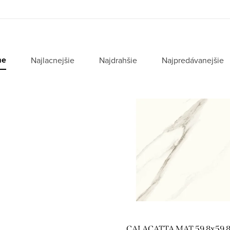
me
Najlacnejšie
Najdrahšie
Najpredávanejšie
CALACATTA MAT 59,8x59,