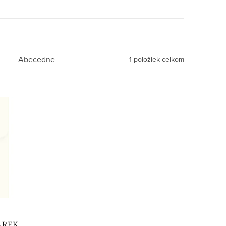
Abecedne
1
položiek celkom
8 REK