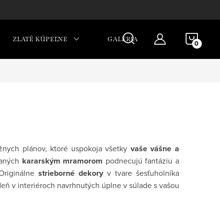
NÁKU
ZLATÉ KÚPEĽNE
GALÉRIA
KOŠÍ
ážnych plánov, ktoré uspokoja všetky
vaše vášne a
ovaných
kararským mramorom
podnecujú fantáziu a
Originálne
strieborné dekory
v tvare šesťuholníka
eň v interiéroch navrhnutých úplne v súlade s vašou