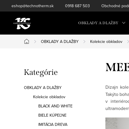
Prejsť
eshop@technotherm.sk
0918 687 503
Obchodné podm
na
obsah
OBKLADY A DLAŽBY
OBKLADY A DLAŽBY
Kolekcie obkladov
Domov
B
ME
Preskočiť
Kategórie
o
kategórie
č
Dizajn kole
OBKLADY A DLAŽBY
Takýto boha
n
Kolekcie obkladov
v interiér
BLACK AND WHITE
ý
ultramodern
BIELE KÚPEĽNE
p
IMITÁCIA DREVA