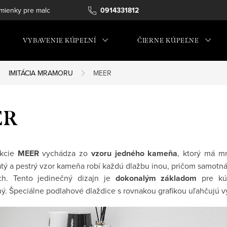
ienky pre maloobchod
0914331812
VYBAVENIE KÚPEĽNÍ
ČIERNE KÚPEĽNE
IMITÁCIA MRAMORU
MEER
ER
kcie
MEER
vychádza zo
vzoru jedného kameňa
, ktorý má mn
tý a pestrý vzor kameňa robí každú dlažbu inou, pričom samotná 
och. Tento jedinečný dizajn je
dokonalým základom
pre kú
ý. Špeciálne podlahové dlaždice s rovnakou grafikou uľahčujú v