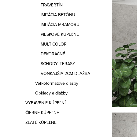
a
TRAVERTÍN
n
IMITÁCIA BETÓNU
e
IMITÁCIA MRAMORU
PIESKOVÉ KÚPEĽNE
l
MULTICOLOR
DEKORAČNÉ
SCHODY, TERASY
VONKAJŠIA 2CM DLAŽBA
Veľkoformátové dlažby
Obklady a dlažby
VYBAVENIE KÚPEĽNÍ
ČIERNE KÚPEĽNE
ZLATÉ KÚPEĽNE