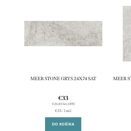
MEER STONE GRYS 24X74 SAT
MEER S
€33
€26,83 bez DPH
Jednotková
€33 / 1 m2
cena:
DO KOŠÍKA