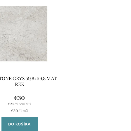
TONE GRYS 59,8x59,8 MAT
REK
€30
€24,39 bez DPH
Jednotková
€30 / 1 m2
cena:
DO KOŠÍKA