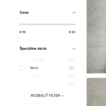
Cena
€
15
€
33
Špeciálne akcie
Na sklade
0
Akcia
2
Novinka
0
Tip
0
ROZBALIŤ FILTER