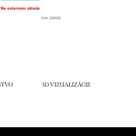
Na externom sklade
Kód:
220052
STVO
3D VIZUALIZÁCIE