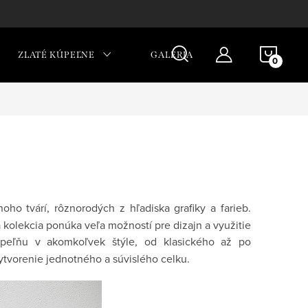
NÁKU
ZLATÉ KÚPEĽNE
GALÉRIA
KOŠÍ
oho tvárí, rôznorodých z hľadiska grafiky a farieb.
kolekcia ponúka veľa možností pre dizajn a využitie
peľňu v akomkoľvek štýle, od klasického až po
ytvorenie jednotného a súvislého celku.