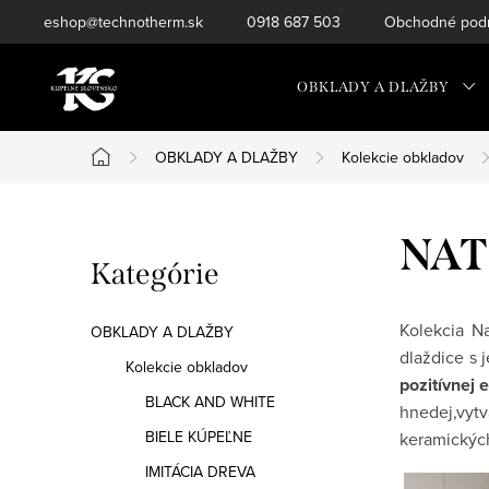
Prejsť
eshop@technotherm.sk
0918 687 503
Obchodné podm
na
obsah
OBKLADY A DLAŽBY
OBKLADY A DLAŽBY
Kolekcie obkladov
Domov
B
NA
Preskočiť
Kategórie
o
kategórie
č
Kolekcia N
OBKLADY A DLAŽBY
dlaždice s
n
Kolekcie obkladov
pozitívnej 
BLACK AND WHITE
ý
hnedej,vyt
BIELE KÚPEĽNE
keramickýc
p
IMITÁCIA DREVA