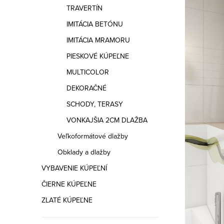
a
TRAVERTÍN
n
IMITÁCIA BETÓNU
e
IMITÁCIA MRAMORU
PIESKOVÉ KÚPEĽNE
l
MULTICOLOR
DEKORAČNÉ
SCHODY, TERASY
VONKAJŠIA 2CM DLAŽBA
Veľkoformátové dlažby
Obklady a dlažby
VYBAVENIE KÚPEĽNÍ
ČIERNE KÚPEĽNE
ZLATÉ KÚPEĽNE