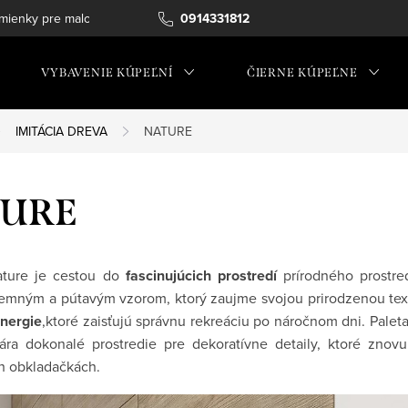
ienky pre maloobchod
0914331812
VYBAVENIE KÚPEĽNÍ
ČIERNE KÚPEĽNE
IMITÁCIA DREVA
NATURE
TURE
ature je cestou do
fascinujúcich prostredí
prírodného prostre
 jemným a pútavým vzorom, ktorý zaujme svojou prirodzenou te
energie
,ktoré zaisťujú správnu rekreáciu po náročnom dni. Paleta
vára dokonalé prostredie pre dekoratívne detaily, ktoré znov
h obkladačkách.