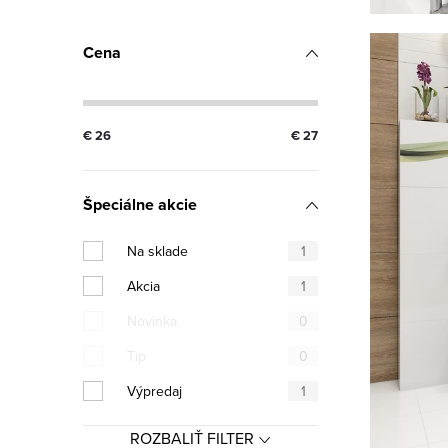
Cena
€
26
€
27
Špeciálne akcie
Na sklade
1
Akcia
1
Novinka
0
Tip
0
Výpredaj
1
ROZBALIŤ FILTER