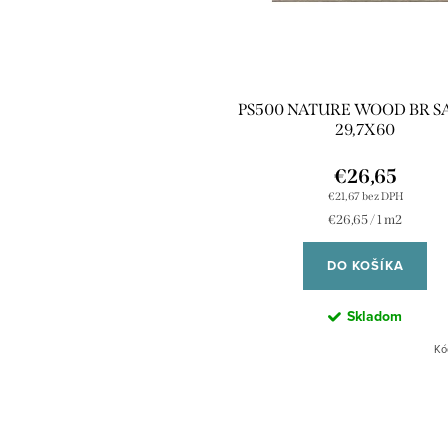
PS500 NATURE WOOD BR SA
29,7X60
€26,65
€21,67 bez DPH
Jednotková
€26,65 / 1 m2
cena:
DO KOŠÍKA
Skladom
Kó