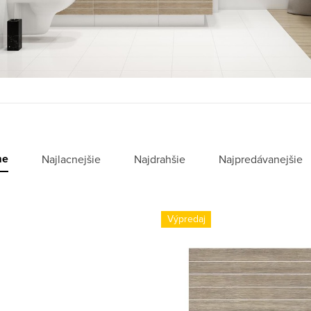
me
Najlacnejšie
Najdrahšie
Najpredávanejšie
Výpredaj