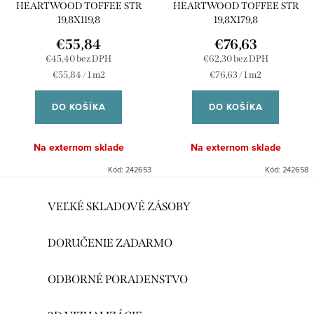
HEARTWOOD TOFFEE STR
HEARTWOOD TOFFEE STR
19,8X119,8
19,8X179,8
€55,84
€76,63
€45,40 bez DPH
€62,30 bez DPH
Jednotková
Jednotková
€55,84 / 1 m2
€76,63 / 1 m2
cena:
cena:
DO KOŠÍKA
DO KOŠÍKA
Na externom sklade
Na externom sklade
Kód:
242653
Kód:
242658
O
VEĽKÉ SKLADOVÉ ZÁSOBY
v
l
DORUČENIE ZADARMO
á
d
ODBORNÉ PORADENSTVO
a