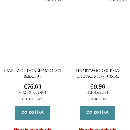
HEARTWOOD CARDAMON STR
HEARTWOOD CREMA
19,8X179,8
CHEVRON lavy 9,8X59,
€76,63
€9,96
€62,30 bez DPH
€8,10 bez DPH
Jednotková
Jednotková
€76,63 / 1 m2
€9,96 / 1 ks
cena:
cena:
DO KOŠÍKA
DO KOŠÍKA
Na externom sklade
Na externom sklade