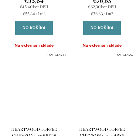
€55,84
€76,63
€45,40 bez DPH
€62,30 bez DPH
Jednotková
Jednotková
€55,84 / 1 m2
€76,63 / 1 m2
cena:
cena:
DO KOŠÍKA
DO KOŠÍKA
Na externom sklade
Na externom sklade
Kód:
242633
Kód:
242657
HEARTWOOD TOFFEE
HEARTWOOD TOFFEE
CHEVRON lavy 9,8X59
CHEVRON pravy 9,8X5