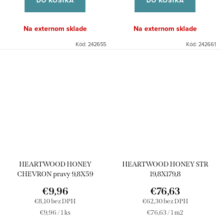
DO KOŠÍKA
DO KOŠÍKA
Na externom sklade
Na externom sklade
Kód:
242655
Kód:
242661
HEARTWOOD HONEY
HEARTWOOD HONEY STR
CHEVRON pravy 9,8X59
19,8X179,8
€9,96
€76,63
€8,10 bez DPH
€62,30 bez DPH
Jednotková
Jednotková
€9,96 / 1 ks
€76,63 / 1 m2