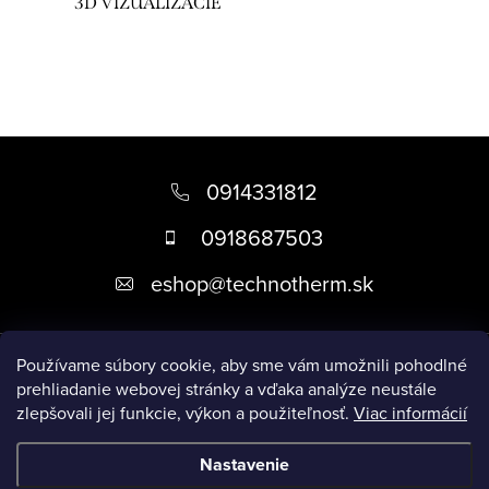
c
3D VIZUALIZÁCIE
i
e
p
r
v
Z
k
á
0914331812
y
p
v
0918687503
ä
ý
eshop
@
technotherm.sk
p
t
i
i
s
Informácie
e
Používame súbory cookie, aby sme vám umožnili pohodlné
u
prehliadanie webovej stránky a vďaka analýze neustále
zlepšovali jej funkcie, výkon a použiteľnosť.
Viac informácií
Prijímame online platby
Nastavenie