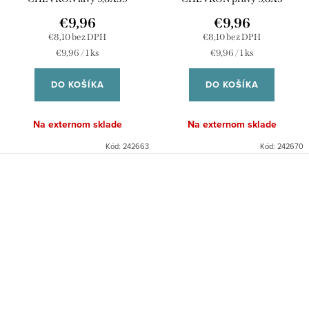
€9,96
€9,96
€8,10 bez DPH
€8,10 bez DPH
Jednotková
Jednotková
€9,96 / 1 ks
€9,96 / 1 ks
cena:
cena:
DO KOŠÍKA
DO KOŠÍKA
Na externom sklade
Na externom sklade
Kód:
242663
Kód:
242670