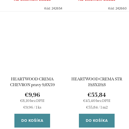
Kód:
242654
Kód:
242660
HEARTWOOD CREMA
HEARTWOOD CREMA STR
CHEVRON pravy 9,8X59
19,8X119,8
€9,96
€55,84
€8,10 bez DPH
€45,40 bez DPH
Jednotková
Jednotková
€9,96 / 1 ks
€55,84 / 1 m2
cena:
cena:
DO KOŠÍKA
DO KOŠÍKA