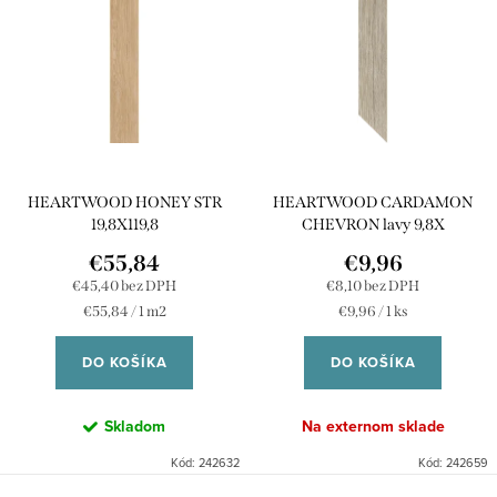
i
p
e
Abecedne
i
p
s
r
p
o
r
d
HEARTWOOD HONEY STR
HEARTWOOD CARDAMON
o
u
19,8X119,8
CHEVRON lavy 9,8X
d
k
€55,84
€9,96
u
€45,40 bez DPH
€8,10 bez DPH
t
Jednotková
Jednotková
€55,84 / 1 m2
€9,96 / 1 ks
k
o
cena:
cena:
t
DO KOŠÍKA
DO KOŠÍKA
v
o
Skladom
Na externom sklade
v
Kód:
242632
Kód:
242659