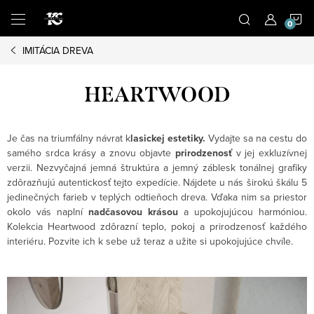
Prejsť
N
na
obsah
IMITÁCIA DREVA
K
HEARTWOOD
Je čas na triumfálny návrat k
lasickej estetiky.
Vydajte sa na cestu do
samého srdca krásy a znovu objavte
prirodzenosť
v jej exkluzívnej
verzii. Nezvyčajná jemná štruktúra a jemný záblesk tonálnej grafiky
zdôrazňujú autentickosť tejto expedície. Nájdete u nás širokú škálu 5
jedinečných farieb v teplých odtieňoch dreva. Vďaka nim sa priestor
okolo vás naplní
nadčasovou krásou
a upokojujúcou harmóniou.
Kolekcia Heartwood zdôrazní teplo, pokoj a prirodzenosť každého
interiéru. Pozvite ich k sebe už teraz a užite si upokojujúce chvíle.