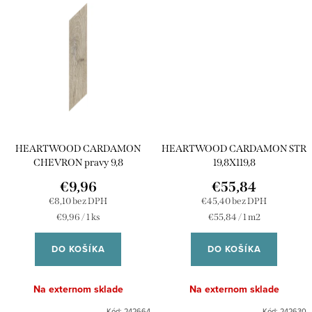
HEARTWOOD CARDAMON
HEARTWOOD CARDAMON STR
CHEVRON pravy 9,8
19,8X119,8
€9,96
€55,84
€8,10 bez DPH
€45,40 bez DPH
Jednotková
Jednotková
€9,96 / 1 ks
€55,84 / 1 m2
cena:
cena:
DO KOŠÍKA
DO KOŠÍKA
Na externom sklade
Na externom sklade
Kód:
242664
Kód:
242630