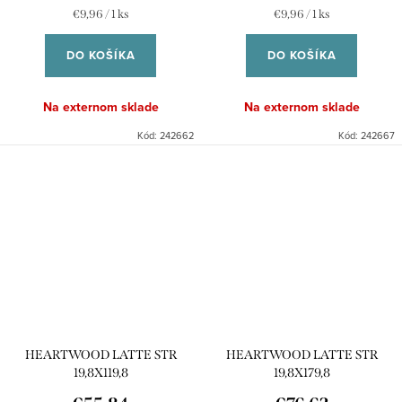
Jednotková
Jednotková
€9,96 / 1 ks
€9,96 / 1 ks
cena:
cena:
DO KOŠÍKA
DO KOŠÍKA
Na externom sklade
Na externom sklade
Kód:
242662
Kód:
242667
HEARTWOOD LATTE STR
HEARTWOOD LATTE STR
19,8X119,8
19,8X179,8