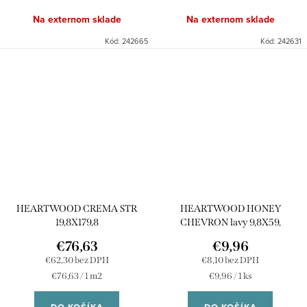
Na externom sklade
Na externom sklade
Kód:
242665
Kód:
242631
HEARTWOOD CREMA STR
HEARTWOOD HONEY
19,8X179,8
CHEVRON lavy 9,8X59,
€76,63
€9,96
€62,30 bez DPH
€8,10 bez DPH
Jednotková
Jednotková
€76,63 / 1 m2
€9,96 / 1 ks
cena:
cena: