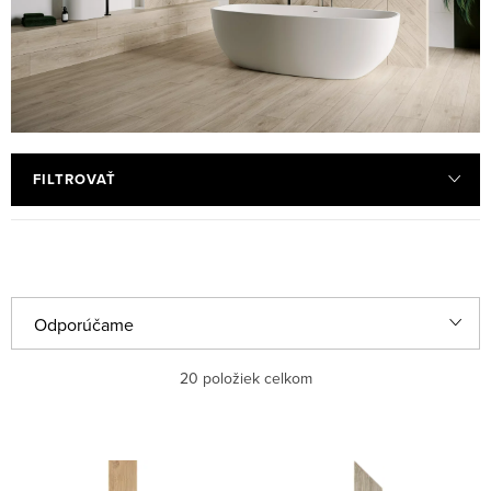
FILTROVAŤ
R
Odporúčame
a
Najlacnejšie
20
položiek celkom
d
e
Najdrahšie
V
n
ý
Najpredávanejšie