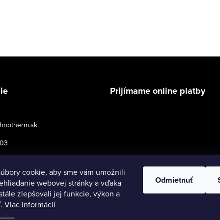
ie
Prijímame online platby
hnotherm.sk
503
podmienky pre maloobchod
úbory cookie, aby sme vám umožnili
Odmietnuť
ehliadanie webovej stránky a vďaka
tále zlepšovali jej funkcie, výkon a
ť.
Viac informácií