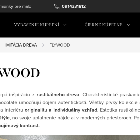
ienky pre maloobchod
0914331812
VYBAVENIE KÚPEĽNÍ
ČIERNE KÚPEĽNE
IMITÁCIA DREVA
FLYWOOD
YWOOD
rpá inšpiráciu z
rustikálneho dreva
. Charakteristické praskani
colate umocňujú dojem autentickosti. Všetky prvky kolekcie s
a interiéru
originalitu a individuálny vzhľad
. Estetika rustikál
štýle
, no svoje uplatnenie nájde aj v moderných priestoroch. Po
aujímavý kontrast.