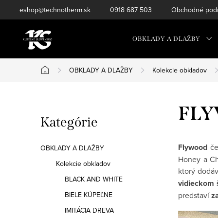
Prejsť
eshop@technotherm.sk
0918 687 503
Obchodné podm
na
obsah
OBKLADY A DLAŽBY
OBKLADY A DLAŽBY
Kolekcie obkladov
Domov
B
FL
Preskočiť
Kategórie
o
kategórie
č
Flywood
če
OBKLADY A DLAŽBY
Honey a Cho
n
Kolekcie obkladov
ktorý dodáv
BLACK AND WHITE
ý
vidieckom 
BIELE KÚPEĽNE
predstaví
z
p
IMITÁCIA DREVA