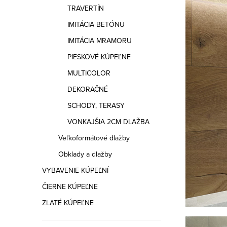
a
TRAVERTÍN
n
IMITÁCIA BETÓNU
e
IMITÁCIA MRAMORU
PIESKOVÉ KÚPEĽNE
l
MULTICOLOR
DEKORAČNÉ
SCHODY, TERASY
VONKAJŠIA 2CM DLAŽBA
Veľkoformátové dlažby
Obklady a dlažby
VYBAVENIE KÚPEĽNÍ
ČIERNE KÚPEĽNE
ZLATÉ KÚPEĽNE