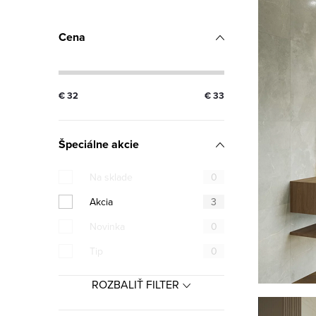
Cena
€
32
€
33
Špeciálne akcie
Na sklade
0
Akcia
3
Novinka
0
Tip
0
ROZBALIŤ FILTER