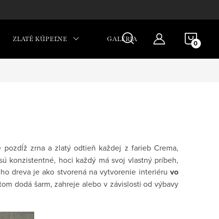
NÁKU
ZLATÉ KÚPEĽNE
GALÉRIA
KOŠÍ
e pozdĺž zrna a zlatý odtieň každej z farieb Crema,
ú konzistentné, hoci každý má svoj vlastný príbeh,
neho dreva je ako stvorená na vytvorenie interiéru
vo
tom dodá šarm, zahreje alebo v závislosti od výbavy