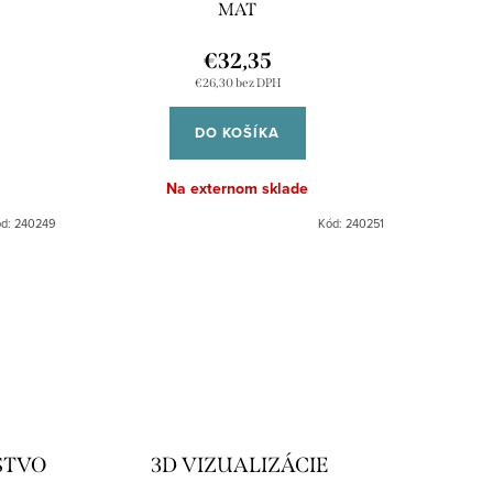
MAT
€32,35
€26,30 bez DPH
DO KOŠÍKA
Na externom sklade
ód:
240249
Kód:
240251
STVO
3D VIZUALIZÁCIE