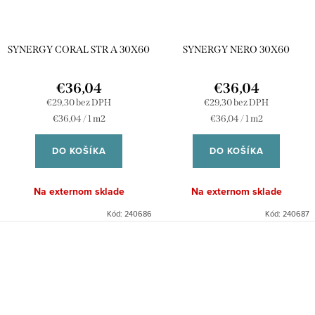
SYNERGY CORAL STR A 30X60
SYNERGY NERO 30X60
€36,04
€36,04
€29,30 bez DPH
€29,30 bez DPH
Jednotková
Jednotková
€36,04 / 1 m2
€36,04 / 1 m2
cena:
cena:
DO KOŠÍKA
DO KOŠÍKA
Na externom sklade
Na externom sklade
Kód:
240686
Kód:
240687