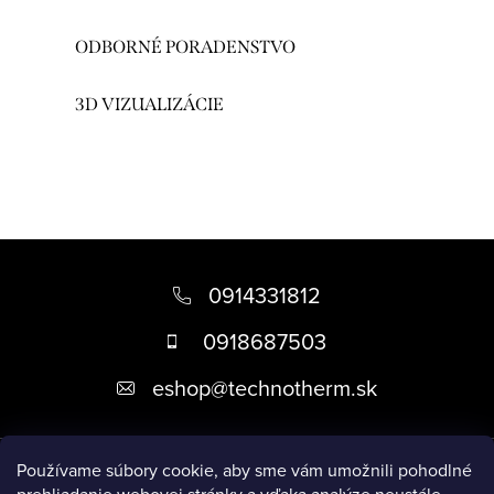
á
d
ODBORNÉ PORADENSTVO
a
c
3D VIZUALIZÁCIE
i
e
p
r
v
Z
k
á
0914331812
y
p
v
0918687503
ä
ý
eshop
@
technotherm.sk
p
t
i
i
s
Informácie
e
Používame súbory cookie, aby sme vám umožnili pohodlné
u