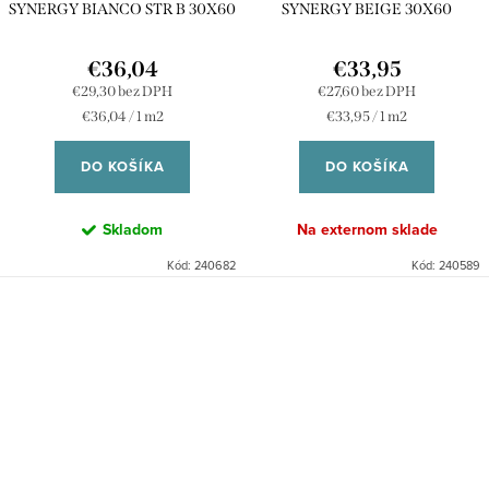
SYNERGY BIANCO STR B 30X60
SYNERGY BEIGE 30X60
€36,04
€33,95
€29,30 bez DPH
€27,60 bez DPH
Jednotková
Jednotková
€36,04 / 1 m2
€33,95 / 1 m2
cena:
cena:
DO KOŠÍKA
DO KOŠÍKA
Skladom
Na externom sklade
Kód:
240682
Kód:
240589