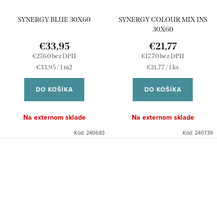
SYNERGY BLUE 30X60
SYNERGY COLOUR MIX INS
30X60
€33,95
€21,77
€27,60 bez DPH
€17,70 bez DPH
Jednotková
Jednotková
€33,95 / 1 m2
€21,77 / 1 ks
cena:
cena:
DO KOŠÍKA
DO KOŠÍKA
Na externom sklade
Na externom sklade
Kód:
240683
Kód:
240739