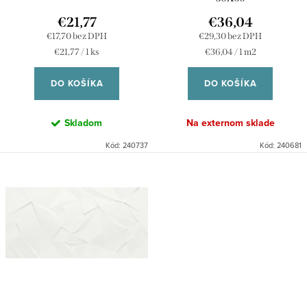
d
k
€21,77
€36,04
u
€17,70 bez DPH
€29,30 bez DPH
t
Jednotková
Jednotková
€21,77 / 1 ks
€36,04 / 1 m2
k
o
cena:
cena:
t
DO KOŠÍKA
DO KOŠÍKA
v
o
Skladom
Na externom sklade
v
Kód:
240737
Kód:
240681