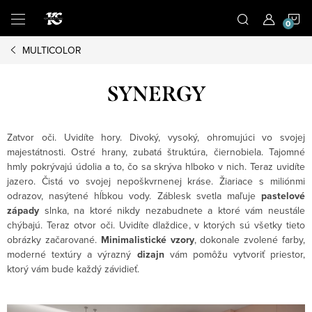
Prejsť
N
na
obsah
MULTICOLOR
K
SYNERGY
Zatvor oči. Uvidíte hory. Divoký, vysoký, ohromujúci vo svojej
majestátnosti. Ostré hrany, zubatá štruktúra, čiernobiela. Tajomné
hmly pokrývajú údolia a to, čo sa skrýva hlboko v nich. Teraz uvidíte
jazero. Čistá vo svojej nepoškvrnenej kráse. Žiariace s miliónmi
odrazov, nasýtené hĺbkou vody. Záblesk svetla maľuje
pastelové
západy
slnka, na ktoré nikdy nezabudnete a ktoré vám neustále
chýbajú. Teraz otvor oči. Uvidíte dlaždice, v ktorých sú všetky tieto
obrázky začarované.
Minimalistické vzory
, dokonale zvolené farby,
moderné textúry a výrazný
dizajn
vám pomôžu vytvoriť priestor,
ktorý vám bude každý závidieť.