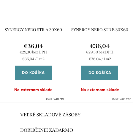
SYNERGY NERO STR A 30X60
SYNERGY NERO STR B 30X60
€36,04
€36,04
€29,30 bez DPH
€29,30 bez DPH
Jednotková
Jednotková
€36,04 / 1 m2
€36,04 / 1 m2
cena:
cena:
DO KOŠÍKA
DO KOŠÍKA
Na externom sklade
Na externom sklade
Kód:
240719
Kód:
240722
O
VEĽKÉ SKLADOVÉ ZÁSOBY
v
l
DORUČENIE ZADARMO