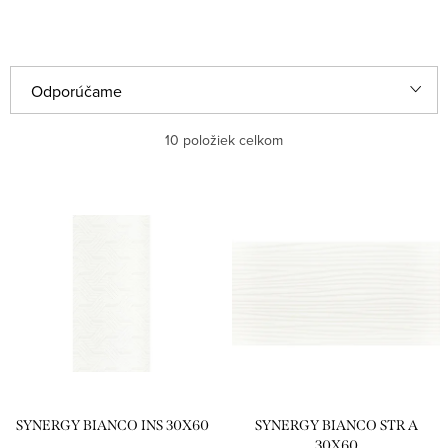
R
Odporúčame
a
Najlacnejšie
10
položiek celkom
d
e
Najdrahšie
V
n
ý
Najpredávanejšie
i
p
e
Abecedne
i
p
s
r
p
o
r
d
SYNERGY BIANCO INS 30X60
SYNERGY BIANCO STR A
o
u
30X60