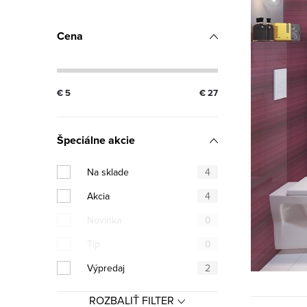
Cena
€
5
€
27
Špeciálne akcie
Na sklade
4
Akcia
4
Novinka
0
Tip
0
Výpredaj
2
ROZBALIŤ FILTER