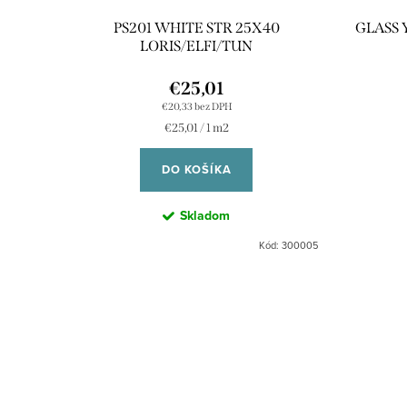
PS201 WHITE STR 25X40
GLASS 
LORIS/ELFI/TUN
€25,01
€20,33 bez DPH
Jednotková
€25,01 / 1 m2
cena:
DO KOŠÍKA
Skladom
Kód:
300005