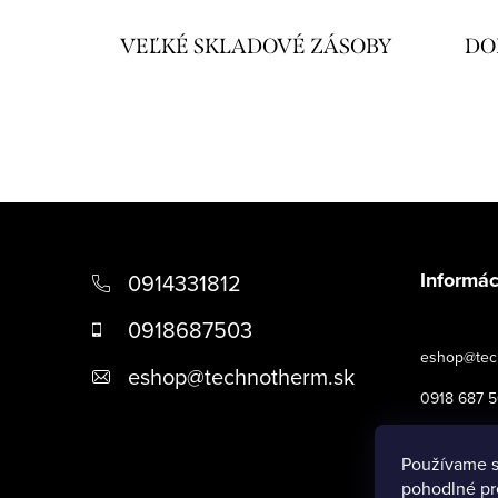
á
VEĽKÉ SKLADOVÉ ZÁSOBY
DO
d
a
c
i
e
Z
p
á
r
Informác
0914331812
p
v
0918687503
k
ä
eshop@tec
eshop
@
technotherm.sk
y
t
0918 687 
v
i
Obchodné 
ý
Používame s
e
p
pohodlné pr