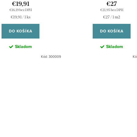
€19,91
€27
€16,19 bez DPH
€21,95 bez DPH
Jednotková
Jednotková
€19,91 / 1 ks
€27 / 1 m2
cena:
cena:
DO KOŠÍKA
DO KOŠÍKA
Skladom
Skladom
Kód:
300009
Kó