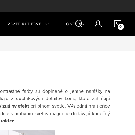
NÁKU
ZLATÉ KÚPEĽNE
GALÉRIA
KOŠÍ
 Kontrastné farby sú doplnené o jemné narážky na
ajú z doplnkových detailov Loris, ktoré zahŕňajú
vizuálny efekt
pri plnom svetle. Výsledná hra tieňov
aždice s motívom kvetov magnólie dodávajú konečný
rakter.