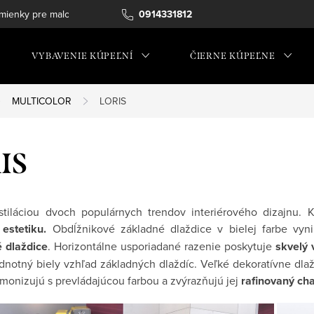
ienky pre maloobchod
0914331812
VYBAVENIE KÚPEĽNÍ
ČIERNE KÚPEĽNE
MULTICOLOR
LORIS
IS
estiláciou dvoch populárnych trendov interiérového dizajnu.
estetiku.
Obdĺžnikové základné dlaždice v bielej farbe vynik
é dlaždice
. Horizontálne usporiadané razenie poskytuje
skvelý 
ednotný biely vzhľad základných dlaždíc. Veľké dekoratívne dl
monizujú s prevládajúcou farbou a zvýrazňujú jej
rafinovaný cha