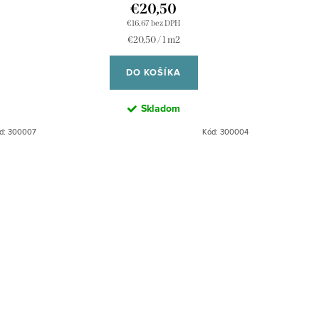
€20,50
€16,67 bez DPH
Jednotková
€20,50 / 1 m2
cena:
DO KOŠÍKA
Skladom
d:
300007
Kód:
300004