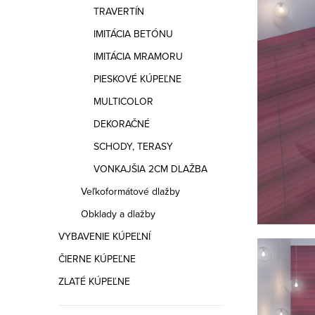
a
TRAVERTÍN
n
IMITÁCIA BETÓNU
e
IMITÁCIA MRAMORU
PIESKOVÉ KÚPEĽNE
l
MULTICOLOR
DEKORAČNÉ
SCHODY, TERASY
VONKAJŠIA 2CM DLAŽBA
Veľkoformátové dlažby
Obklady a dlažby
VYBAVENIE KÚPEĽNÍ
ČIERNE KÚPEĽNE
ZLATÉ KÚPEĽNE