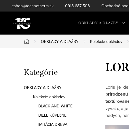
Prejsť
eshop@technotherm.sk
0918 687 503
Obchodné podm
na
obsah
OBKLADY A DLAŽBY
OBKLADY A DLAŽBY
Kolekcie obkladov
Domov
B
LOR
Preskočiť
Kategórie
o
kategórie
č
Loris je d
OBKLADY A DLAŽBY
prirodzenú 
n
Kolekcie obkladov
textúrovan
BLACK AND WHITE
ý
vyvažuje j
nádych, har
BIELE KÚPEĽNE
p
IMITÁCIA DREVA