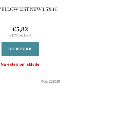
YELLOW LIST NEW 1,5X40
€5,82
€4,73 bez DPH
DO KOŠÍKA
Na externom sklade
Kód:
222029