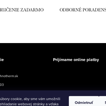
RUČENIE ZADARMO
ODBORNÉ PORADEN
ie
Prijímame online platby
hnotherm.sk
503
podmienky pre maloobchod
úbory cookie, aby sme vám umožnili
Odmietnuť
ehliadanie webovej stránky a vďaka