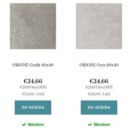
V
n
ý
Najpredávanejšie
i
p
e
Abecedne
i
p
s
r
p
o
r
d
ORIONE Grafit 40x40
ORIONE Grys 40x40
o
u
d
k
€24,66
€24,66
u
€20,05 bez DPH
€20,05 bez DPH
t
Jednotková
Jednotková
€24,66 / 1 m2
€24,66 / 1 m2
k
o
cena:
cena:
t
DO KOŠÍKA
DO KOŠÍKA
v
o
Skladom
Skladom
v