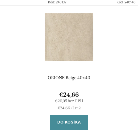
Kód:
240137
Kód:
240140
ORIONE Beige 40x40
€24,66
€20,05 bez DPH
Jednotková
€24,66 / 1 m2
cena:
DO KOŠÍKA