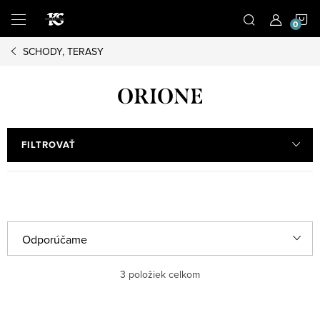
Prejsť
N
na
obsah
SCHODY, TERASY
K
ORIONE
FILTROVAŤ
R
Odporúčame
a
Najlacnejšie
3
položiek celkom
d
e
Najdrahšie