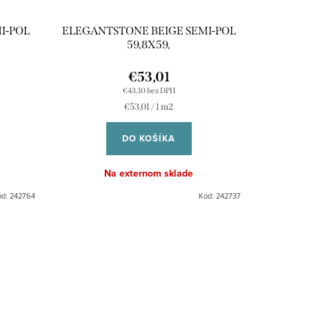
I-POL
ELEGANTSTONE BEIGE SEMI-POL
59,8X59,
€53,01
€43,10 bez DPH
Jednotková
€53,01 / 1 m2
cena:
DO KOŠÍKA
Na externom sklade
ód:
242764
Kód:
242737