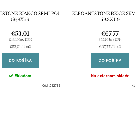
TSTONE BIANCO SEMI-POL
ELEGANTSTONE BEIGE SEM
59,8X59
59,8X119
€53,01
€67,77
€43,10 bez DPH
€55,10 bez DPH
Jednotková
Jednotková
€53,01 / 1 m2
€67,77 / 1 m2
cena:
cena:
DO KOŠÍKA
DO KOŠÍKA
Skladom
Na externom sklade
Kód:
242738
K