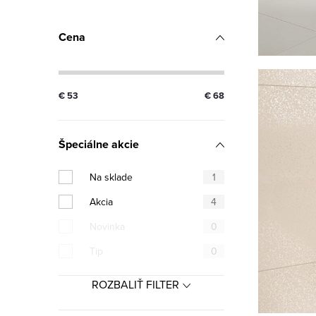
Cena
€
53
€
68
Špeciálne akcie
Na sklade
1
Akcia
4
Novinka
0
Tip
0
ROZBALIŤ FILTER