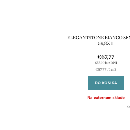
ELEGANTSTONE BIANCO SE
59,8X11
€67,77
€55,10 bez DPH
Jednotková
€67,77 / 1 m2
cena:
DO KOŠÍKA
Na externom sklade
K