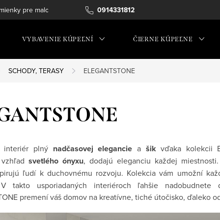
ienky pre maloobchod
0914331812
VYBAVENIE KÚPEĽNÍ
ČIERNE KÚPEĽNE
SCHODY, TERASY
ELEGANTSTONE
GANTSTONE
i interiér plný
nadčasovej elegancie
a
šik
vďaka kolekcii 
e vzhľad
svetlého ónyxu
, dodajú eleganciu každej miestnosti
nšpirujú ľudí k duchovnému rozvoju. Kolekcia vám umožní ka
 V takto usporiadaných interiéroch ľahšie nadobudnete d
NE premení váš domov na kreatívne, tiché útočisko, ďaleko o