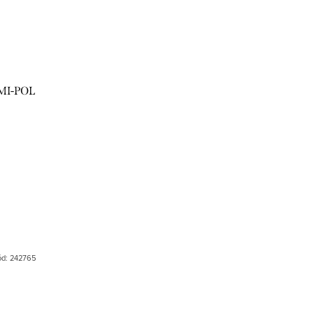
MI-POL
ód:
242765