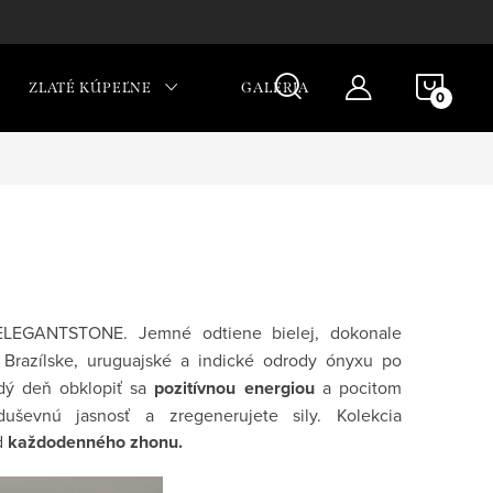
NÁKU
ZLATÉ KÚPEĽNE
GALÉRIA
KOŠÍ
ELEGANTSTONE. Jemné odtiene bielej, dokonale
. Brazílske, uruguajské a indické odrody ónyxu po
ždý deň obklopiť sa
pozitívnou energiou
a pocitom
uševnú jasnosť a zregenerujete sily. Kolekcia
d
každodenného zhonu.