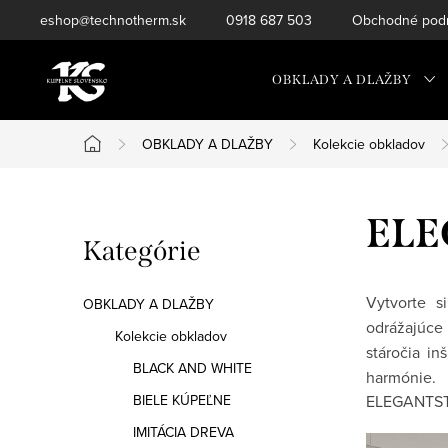
Prejsť
eshop@technotherm.sk
0918 687 503
Obchodné podm
na
obsah
OBKLADY A DLAŽBY
OBKLADY A DLAŽBY
Kolekcie obkladov
Domov
B
ELE
Preskočiť
Kategórie
o
kategórie
č
Vytvorte s
OBKLADY A DLAŽBY
odrážajúc
n
Kolekcie obkladov
stáročia i
BLACK AND WHITE
ý
harmónie.
BIELE KÚPEĽNE
ELEGANTSTO
p
IMITÁCIA DREVA