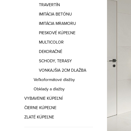
a
TRAVERTÍN
n
IMITÁCIA BETÓNU
e
IMITÁCIA MRAMORU
PIESKOVÉ KÚPEĽNE
l
MULTICOLOR
DEKORAČNÉ
SCHODY, TERASY
VONKAJŠIA 2CM DLAŽBA
Veľkoformátové dlažby
Obklady a dlažby
VYBAVENIE KÚPEĽNÍ
ČIERNE KÚPEĽNE
ZLATÉ KÚPEĽNE