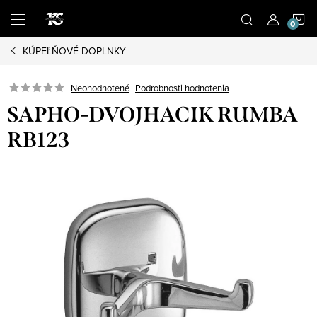
Prejsť
N
na
obsah
KÚPEĽŇOVÉ DOPLNKY
K
Podrobnosti hodnotenia
Neohodnotené
SAPHO-DVOJHACIK RUMBA
RB123