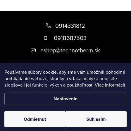
Z
á
0914331812
p
0918687503
ä
eshop
@
technotherm.sk
t
i
Informácie
e
Používame súbory cookie, aby sme vám umožnili pohodlné
prehliadanie webovej stránky a vďaka analýze neustále
zlepšovali jej funkcie, výkon a použiteľnosť.
Viac informácií
Prijímame online platby
Nastavenie
Copyright 2026
Kúpeľne Slovensko
. Všetky práva vyhradené.
Upraviť nastavenie cookies
Odmietnuť
Súhlasím
Vytvoril Shoptet