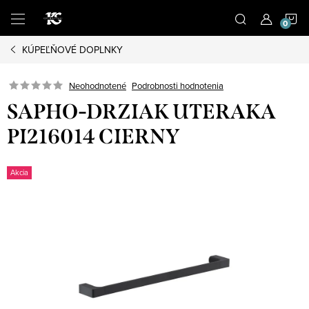
Prejsť
N
na
obsah
KÚPEĽŇOVÉ DOPLNKY
K
Podrobnosti hodnotenia
Neohodnotené
SAPHO-DRZIAK UTERAKA
PI216014 CIERNY
Akcia