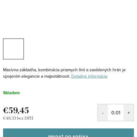
Masívna základňa, kombinácia priamych línií a zaoblených hrán je
spojením elegancie a majestátnosti.
Detailné informácie
Skladom
€59,45
€48,33 bez DPH
Jednotková
cena:
PRIDAŤ DO KOŠÍKA