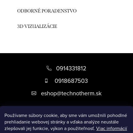
ODBORNÉ PORADENSTVO
3D VIZUALIZÁCIE
Z
á
0914331812
p
0918687503
ä
eshop
@
technotherm.sk
t
i
Informácie
e
Používame súbory cookie, aby sme vám umožnili pohodlné
prehliadanie webovej stránky a vďaka analýze neustále
zlepšovali jej funkcie, výkon a použiteľnosť.
Viac informácií
Prijímame online platby