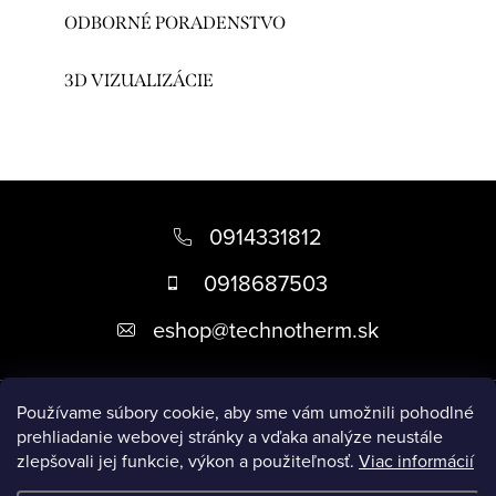
ODBORNÉ PORADENSTVO
3D VIZUALIZÁCIE
Z
á
0914331812
p
0918687503
ä
eshop
@
technotherm.sk
t
i
Informácie
e
Používame súbory cookie, aby sme vám umožnili pohodlné
prehliadanie webovej stránky a vďaka analýze neustále
zlepšovali jej funkcie, výkon a použiteľnosť.
Viac informácií
Prijímame online platby