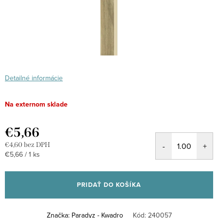
Detailné informácie
Na externom sklade
€5,66
€4,60 bez DPH
Jednotková
€5,66 / 1 ks
cena:
PRIDAŤ DO KOŠÍKA
Značka:
Paradyz - Kwadro
Kód:
240057