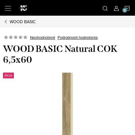
Prejsť
N
na
obsah
WOOD BASIC
K
Podrobnosti hodnotenia
Neohodnotené
WOOD BASIC Natural COK
6,5x60
Akcia