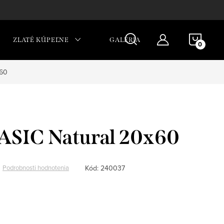
NÁKU
ZLATÉ KÚPEĽNE
GALÉRIA
KOŠÍ
x60
SIC Natural 20x60
Kód:
240037
Podrobnosti hodnotenia