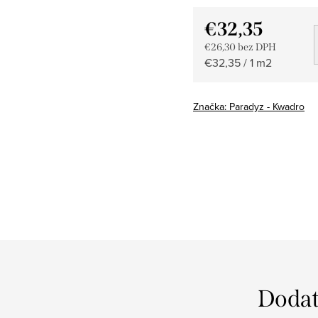
€32,35
€26,30 bez DPH
Jednotková
€32,35 / 1 m2
cena:
Značka:
Paradyz - Kwadro
Dodat