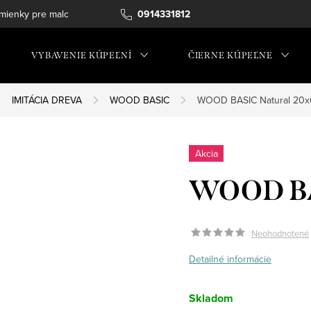
ienky pre maloobchod
0914331812
VYBAVENIE KÚPEĽNÍ
ČIERNE KÚPEĽNE
IMITÁCIA DREVA
WOOD BASIC
WOOD BASIC Natural 20
Akcia
WOOD BA
Neohodnotené
Detailné informácie
Skladom