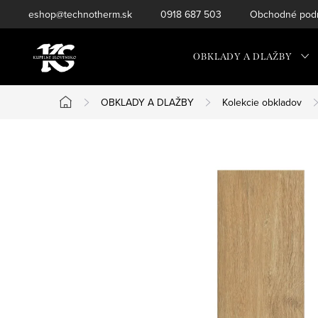
Prejsť
eshop@technotherm.sk
0918 687 503
Obchodné podm
na
obsah
OBKLADY A DLAŽBY
OBKLADY A DLAŽBY
Kolekcie obkladov
Domov