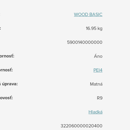
:
WOOD BASIC
:
16.95 kg
5900140000000
ornosť
:
Áno
rnosť
:
PEI4
á úprava
:
Matná
ovosť
:
R9
Hladká
322060000020400