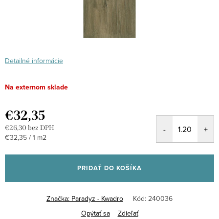
Detailné informácie
Na externom sklade
€32,35
€26,30 bez DPH
Jednotková
€32,35 / 1 m2
cena:
PRIDAŤ DO KOŠÍKA
Značka:
Paradyz - Kwadro
Kód:
240036
Opýtať sa
Zdieľať