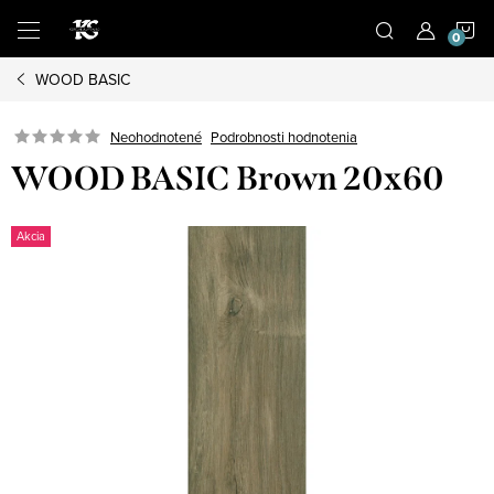
Prejsť
N
na
obsah
WOOD BASIC
K
Podrobnosti hodnotenia
Neohodnotené
WOOD BASIC Brown 20x60
Akcia