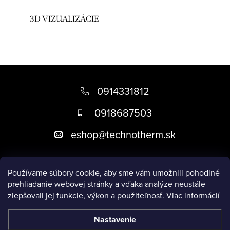
3D VIZUALIZÁCIE
Z
á
0914331812
p
0918687503
ä
eshop
@
technotherm.sk
t
i
Informácie
e
Používame súbory cookie, aby sme vám umožnili pohodlné
prehliadanie webovej stránky a vďaka analýze neustále
zlepšovali jej funkcie, výkon a použiteľnosť.
Viac informácií
Prijímame online platby
Nastavenie