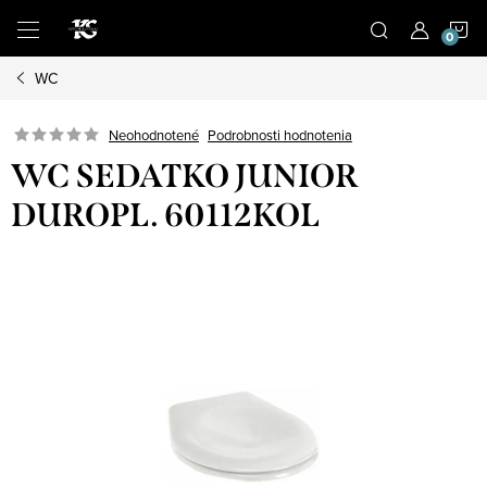
Prejsť
N
na
obsah
WC
K
Podrobnosti hodnotenia
Neohodnotené
WC SEDATKO JUNIOR
DUROPL. 60112KOL