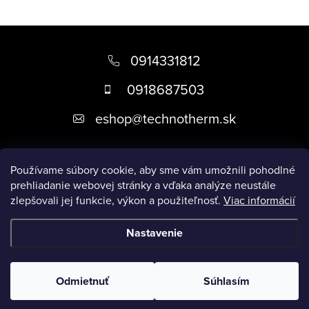
Z
á
0914331812
p
0918687503
ä
eshop
@
technotherm.sk
t
i
Informácie
e
Používame súbory cookie, aby sme vám umožnili pohodlné
prehliadanie webovej stránky a vďaka analýze neustále
zlepšovali jej funkcie, výkon a použiteľnosť.
Viac informácií
Prijímame online platby
Nastavenie
Copyright 2026
Kúpeľne Slovensko
. Všetky práva vyhradené.
Upraviť nastavenie cookies
Odmietnuť
Súhlasím
Vytvoril Shoptet