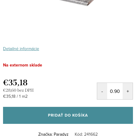
Detailné informácie
Na externom sklade
€35,18
€28,60 bez DPH
Jednotková
€35,18 / 1 m2
cena:
PRIDAŤ DO KOŠÍKA
Značka:
Paradyz
Kód:
241662