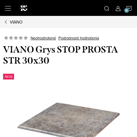
Prejsť
N
na
obsah
VIANO
K
Podrobnosti hodnotenia
Neohodnotené
VIANO Grys STOP PROSTA
STR 30x30
Akcia