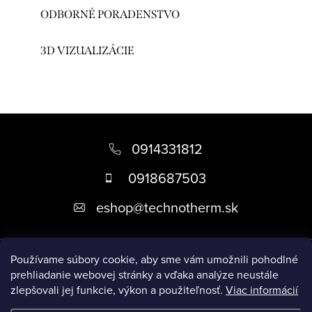
ODBORNÉ PORADENSTVO
3D VIZUALIZÁCIE
Z
á
0914331812
p
0918687503
ä
eshop
@
technotherm.sk
t
i
Informácie
e
Používame súbory cookie, aby sme vám umožnili pohodlné
prehliadanie webovej stránky a vďaka analýze neustále
zlepšovali jej funkcie, výkon a použiteľnosť.
Viac informácií
Prijímame online platby