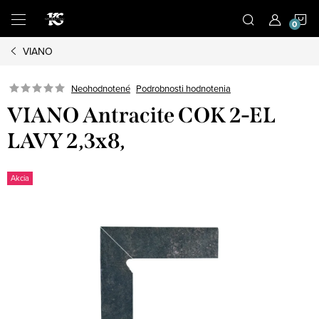
Prejsť
N
na
obsah
VIANO
K
Podrobnosti hodnotenia
Neohodnotené
VIANO Antracite COK 2-EL
LAVY 2,3x8,
Akcia