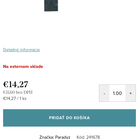
Detailné informácie
Na externom sklade
€14,27
€11,60 bez DPH
Jednotková
€14,27 / 1 ks
cena:
PRIDAŤ DO KOŠÍKA
Značka:
Paradyz
Kód:
241678