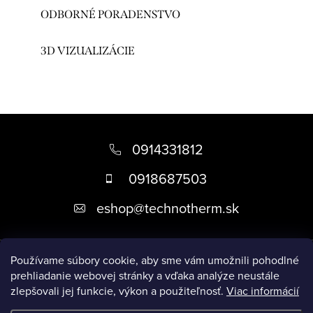
ODBORNÉ PORADENSTVO
3D VIZUALIZÁCIE
Z
á
0914331812
p
0918687503
ä
eshop
@
technotherm.sk
t
i
Informácie
e
Používame súbory cookie, aby sme vám umožnili pohodlné
prehliadanie webovej stránky a vďaka analýze neustále
zlepšovali jej funkcie, výkon a použiteľnosť.
Viac informácií
Prijímame online platby