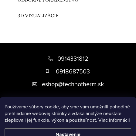
3D VIZUALIZÁCIE
Z
á
0914331812
p
0918687503
ä
eshop
@
technotherm.sk
t
i
Informácie
e
Používame súbory cookie, aby sme vám umožnili pohodlné
prehliadanie webovej stránky a vďaka analýze neustále
zlepšovali jej funkcie, výkon a použiteľnosť.
Viac informácií
Prijímame online platby
Nastavenie