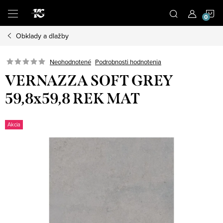
Prejsť
N
na
obsah
Obklady a dlažby
K
Podrobnosti hodnotenia
Neohodnotené
VERNAZZA SOFT GREY
59,8x59,8 REK MAT
Akcia