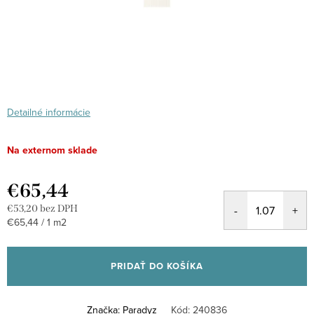
Detailné informácie
Na externom sklade
€65,44
€53,20 bez DPH
Jednotková
€65,44 / 1 m2
cena:
PRIDAŤ DO KOŠÍKA
Značka:
Paradyz
Kód:
240836