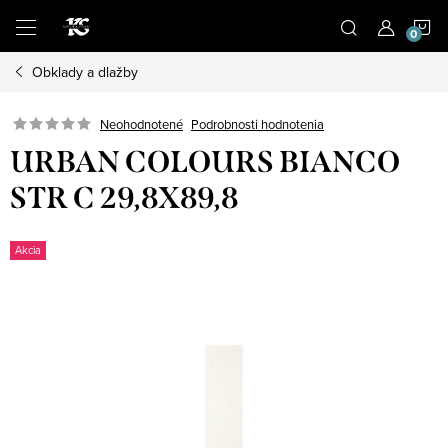
Prejsť
N
na
obsah
Obklady a dlažby
K
Podrobnosti hodnotenia
Neohodnotené
URBAN COLOURS BIANCO
STR C 29,8X89,8
Akcia