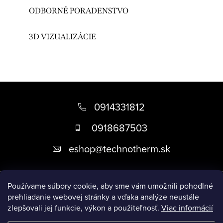
ODBORNÉ PORADENSTVO
3D VIZUALIZÁCIE
Z
á
0914331812
p
0918687503
ä
eshop
@
technotherm.sk
t
i
Informácie
e
Používame súbory cookie, aby sme vám umožnili pohodlné
prehliadanie webovej stránky a vďaka analýze neustále
zlepšovali jej funkcie, výkon a použiteľnosť.
Viac informácií
Prijímame online platby