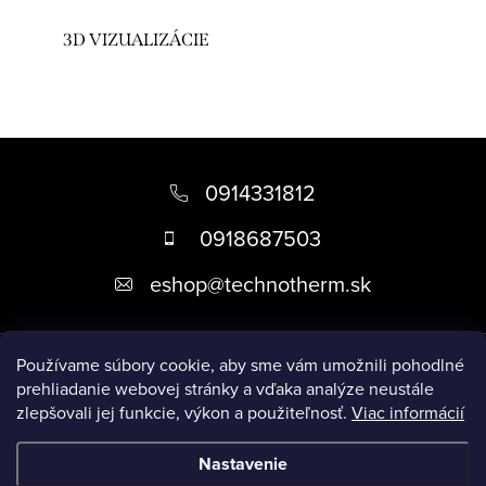
3D VIZUALIZÁCIE
Z
á
0914331812
p
0918687503
ä
eshop
@
technotherm.sk
t
i
Informácie
e
Používame súbory cookie, aby sme vám umožnili pohodlné
prehliadanie webovej stránky a vďaka analýze neustále
zlepšovali jej funkcie, výkon a použiteľnosť.
Viac informácií
Prijímame online platby
Nastavenie