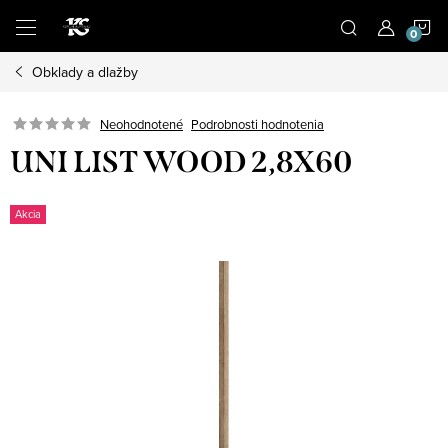
Prejsť
N
na
obsah
Obklady a dlažby
K
Podrobnosti hodnotenia
Neohodnotené
UNI LIST WOOD 2,8X60
Akcia