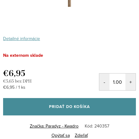
Detailné informácie
Na externom sklade
€6,95
€5,65 bez DPH
Jednotková
€6,95 / 1 ks
cena:
PRIDAŤ DO KOŠÍKA
Značka:
Paradyz - Kwadro
Kód:
240357
Opýtať sa
Zdieľať