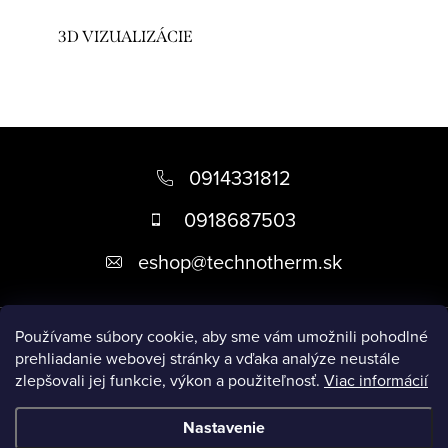
3D VIZUALIZÁCIE
Z
á
0914331812
p
0918687503
ä
eshop
@
technotherm.sk
t
i
Informácie
e
Používame súbory cookie, aby sme vám umožnili pohodlné
prehliadanie webovej stránky a vďaka analýze neustále
zlepšovali jej funkcie, výkon a použiteľnosť.
Viac informácií
Prijímame online platby
Nastavenie