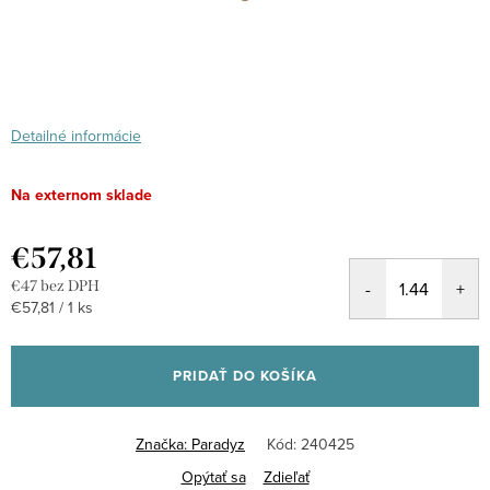
Detailné informácie
Na externom sklade
€57,81
€47 bez DPH
Jednotková
€57,81 / 1 ks
cena:
PRIDAŤ DO KOŠÍKA
Značka:
Paradyz
Kód:
240425
Opýtať sa
Zdieľať