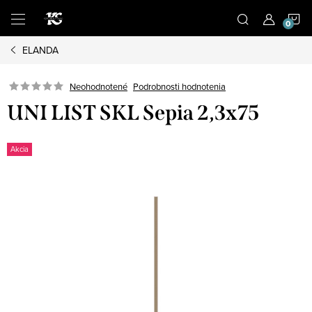
Prejsť
N
na
obsah
ELANDA
K
Podrobnosti hodnotenia
Neohodnotené
UNI LIST SKL Sepia 2,3x75
Akcia