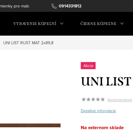
ienky pre maloobchod
0914331812
VYBAVENIE KÚPEĽNÍ
ČIERNE KÚPEĽNE
UNI LIST RUST MAT 2x89,8
Akcia
UNI LIST
Neohodnotené
Detailné informácie
Na externom sklade