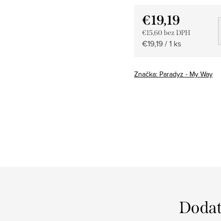
€19,19
€15,60 bez DPH
Jednotková
€19,19 / 1 ks
cena:
Značka:
Paradyz - My Way
Dodat