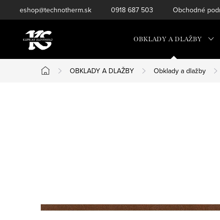
Prejsť
eshop@technotherm.sk
0918 687 503
Obchodné podm
na
obsah
OBKLADY A DLAŽBY
OBKLADY A DLAŽBY
Obklady a dlažby
Domov