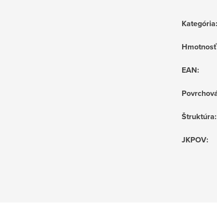
Kategória
Hmotnosť
EAN
:
Povrchov
Štruktúra
:
JKPOV
: