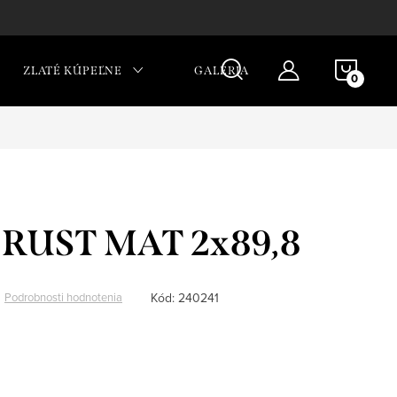
NÁKU
ZLATÉ KÚPEĽNE
GALÉRIA
KOŠÍ
 RUST MAT 2x89,8
Kód:
240241
Podrobnosti hodnotenia