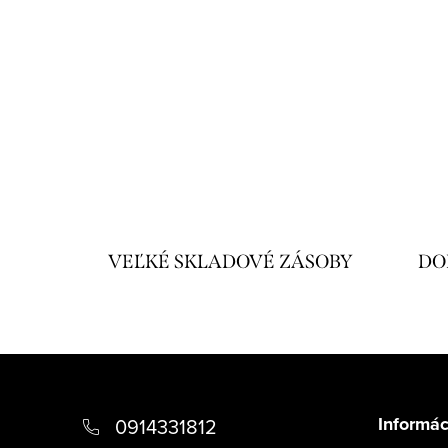
VEĽKÉ SKLADOVÉ ZÁSOBY
DO
Z
á
Informác
0914331812