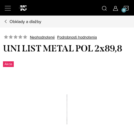
Prejsť
N
na
obsah
Obklady a dlažby
K
Podrobnosti hodnotenia
Neohodnotené
UNI LIST METAL POL 2x89,8
Akcia