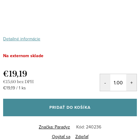
Detailné informácie
Na externom sklade
€19,19
€15,60 bez DPH
Jednotková
€19,19 / 1 ks
cena:
PRIDAŤ DO KOŠÍKA
Značka:
Paradyz
Kód:
240236
Opýtať sa
Zdieľať