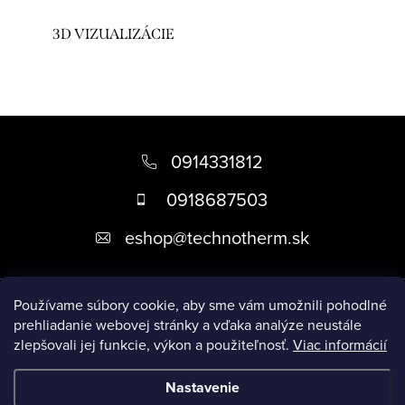
3D VIZUALIZÁCIE
Z
á
0914331812
p
0918687503
ä
eshop
@
technotherm.sk
t
i
Informácie
e
Používame súbory cookie, aby sme vám umožnili pohodlné
prehliadanie webovej stránky a vďaka analýze neustále
zlepšovali jej funkcie, výkon a použiteľnosť.
Viac informácií
Prijímame online platby
Nastavenie