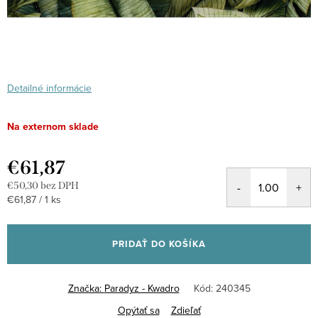
Detailné informácie
Na externom sklade
€61,87
€50,30 bez DPH
Jednotková
€61,87 / 1 ks
cena:
PRIDAŤ DO KOŠÍKA
Značka:
Paradyz - Kwadro
Kód:
240345
Opýtať sa
Zdieľať