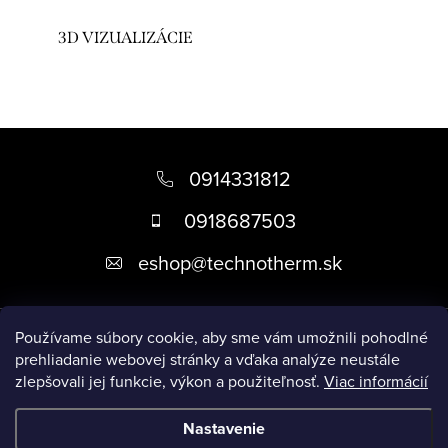
3D VIZUALIZÁCIE
Z
á
0914331812
p
0918687503
ä
eshop
@
technotherm.sk
t
i
Informácie
e
Používame súbory cookie, aby sme vám umožnili pohodlné
prehliadanie webovej stránky a vďaka analýze neustále
zlepšovali jej funkcie, výkon a použiteľnosť.
Viac informácií
Prijímame online platby
Nastavenie