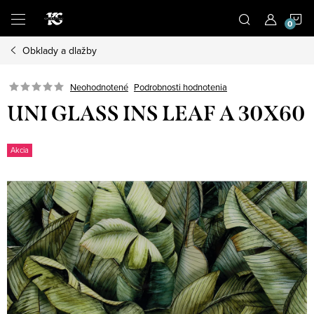
Prejsť
N
na
obsah
Obklady a dlažby
K
Podrobnosti hodnotenia
Neohodnotené
UNI GLASS INS LEAF A 30X60
Akcia