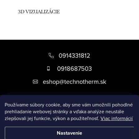
3D VIZUALIZÁCIE
Z
á
0914331812
p
0918687503
ä
eshop
@
technotherm.sk
t
i
Informácie
e
Používame súbory cookie, aby sme vám umožnili pohodlné
prehliadanie webovej stránky a vďaka analýze neustále
zlepšovali jej funkcie, výkon a použiteľnosť.
Viac informácií
Prijímame online platby
Nastavenie