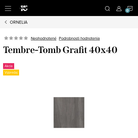
Prejsť
N
na
obsah
ORNELIA
K
Podrobnosti hodnotenia
Neohodnotené
Tembre-Tomb Grafit 40x40
Akcia
Výpredaj