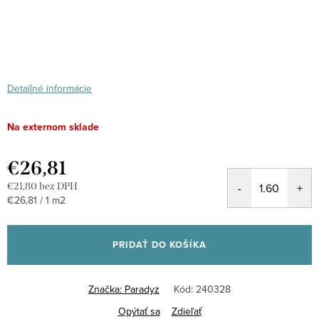
Detailné informácie
Na externom sklade
€26,81
€21,80 bez DPH
Jednotková
€26,81 / 1 m2
cena:
PRIDAŤ DO KOŠÍKA
Značka:
Paradyz
Kód:
240328
Opýtať sa
Zdieľať