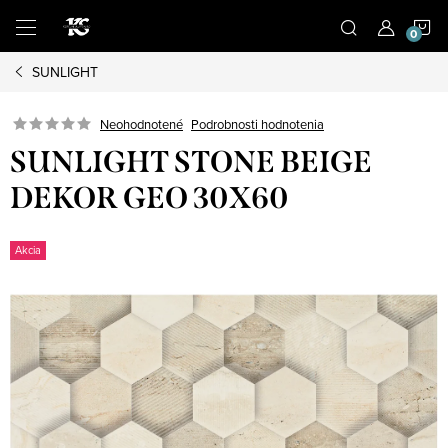
Prejsť
N
na
obsah
SUNLIGHT
K
Podrobnosti hodnotenia
Neohodnotené
SUNLIGHT STONE BEIGE
DEKOR GEO 30X60
Akcia