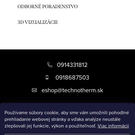
ODBORNÉ PORADENSTVO
3D VIZUALIZÁCIE
Z
á
0914331812
p
0918687503
ä
eshop
@
technotherm.sk
t
i
Informácie
e
Používame súbory cookie, aby sme vám umožnili pohodlné
prehliadanie webovej stránky a vďaka analýze neustále
zlepšovali jej funkcie, výkon a použiteľnosť.
Viac informácií
Prijímame online platby