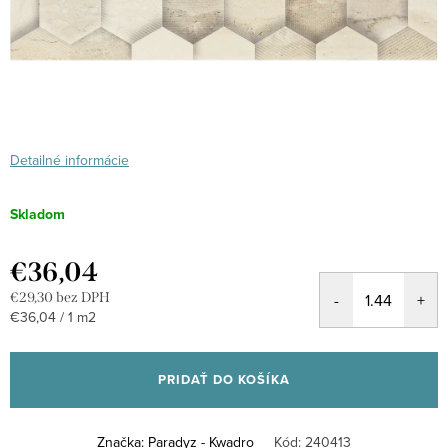
Detailné informácie
Skladom
€36,04
€29,30 bez DPH
Jednotková
€36,04 / 1 m2
cena:
PRIDAŤ DO KOŠÍKA
Značka:
Paradyz - Kwadro
Kód:
240413