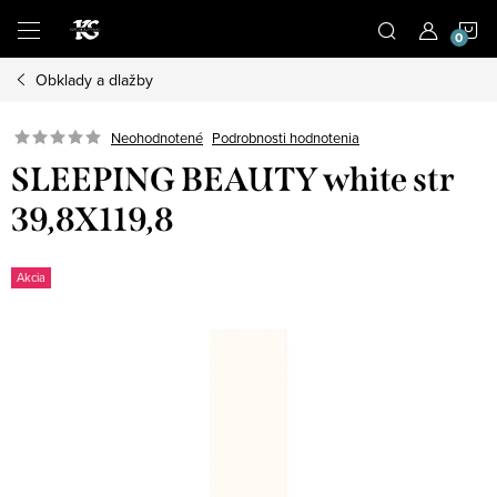
Prejsť
N
na
obsah
Obklady a dlažby
K
Podrobnosti hodnotenia
Neohodnotené
SLEEPING BEAUTY white str
39,8X119,8
Akcia