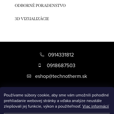
ODBORNÉ PORADENSTVO
3D VIZUALIZÁCIE
Z
á
0914331812
p
0918687503
ä
eshop
@
technotherm.sk
t
i
Informácie
e
Používame súbory cookie, aby sme vám umožnili pohodlné
prehliadanie webovej stránky a vďaka analýze neustále
zlepšovali jej funkcie, výkon a použiteľnosť.
Viac informácií
Prijímame online platby