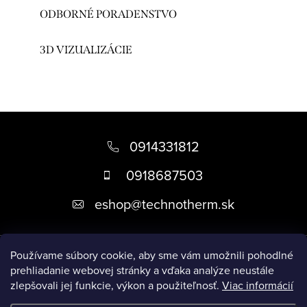
ODBORNÉ PORADENSTVO
3D VIZUALIZÁCIE
Z
á
0914331812
p
0918687503
ä
eshop
@
technotherm.sk
t
i
Informácie
e
Používame súbory cookie, aby sme vám umožnili pohodlné
prehliadanie webovej stránky a vďaka analýze neustále
zlepšovali jej funkcie, výkon a použiteľnosť.
Viac informácií
Prijímame online platby