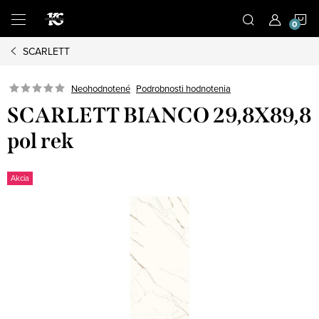
Prejsť
N
na
obsah
SCARLETT
K
Podrobnosti hodnotenia
Neohodnotené
SCARLETT BIANCO 29,8X89,8
pol rek
Akcia