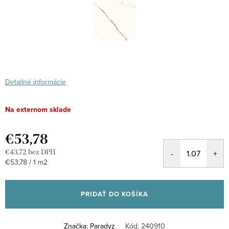
Detailné informácie
Na externom sklade
€53,78
€43,72 bez DPH
Jednotková
€53,78 / 1 m2
cena:
PRIDAŤ DO KOŠÍKA
Značka:
Paradyz
Kód:
240910