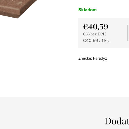
Skladom
€40,59
€33 bez DPH
Jednotková
€40,59 / 1 ks
cena:
Značka:
Paradyz
Dodat