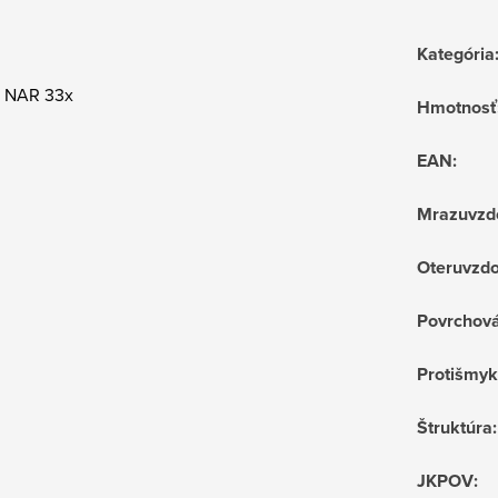
Kategória
 NAR 33x
Hmotnosť
EAN
:
Mrazuvzd
Oteruvzdo
Povrchov
Protišmyk
Štruktúra
:
JKPOV
: