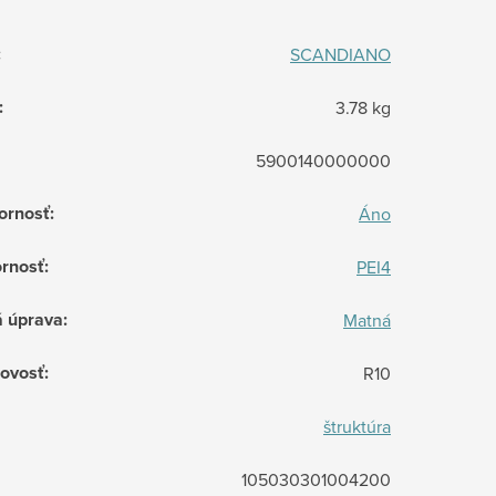
:
SCANDIANO
:
3.78 kg
5900140000000
ornosť
:
Áno
rnosť
:
PEI4
á úprava
:
Matná
ovosť
:
R10
štruktúra
105030301004200