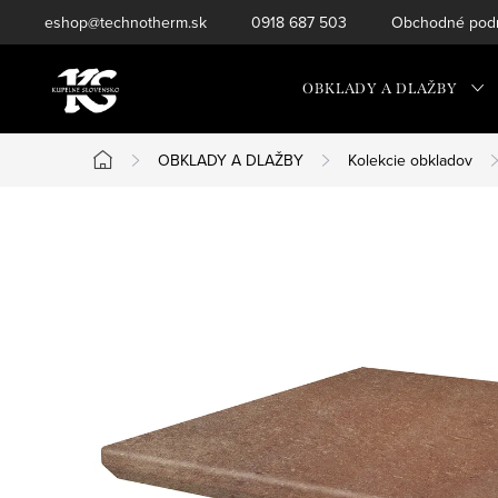
Prejsť
eshop@technotherm.sk
0918 687 503
Obchodné podm
na
obsah
OBKLADY A DLAŽBY
OBKLADY A DLAŽBY
Kolekcie obkladov
Domov