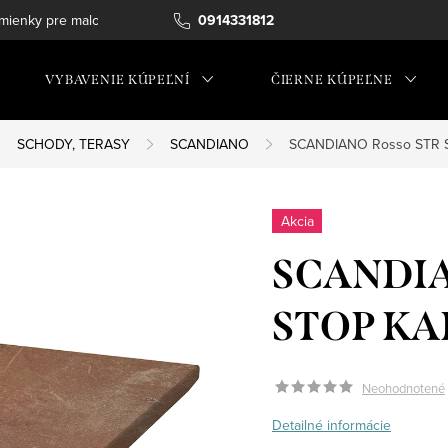
ienky pre maloobchod
0914331812
VYBAVENIE KÚPEĽNÍ
ČIERNE KÚPEĽNE
SCHODY, TERASY
SCANDIANO
SCANDIANO Rosso STR 
Akcia
SCANDIA
STOP KA
Neohodnotené
Detailné informácie