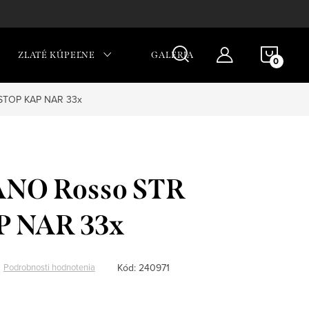
NÁKU
ZLATÉ KÚPEĽNE
GALÉRIA
KOŠÍ
STOP KAP NAR 33x
NO Rosso STR
P NAR 33x
Kód:
240971
Podrobnosti hodnotenia