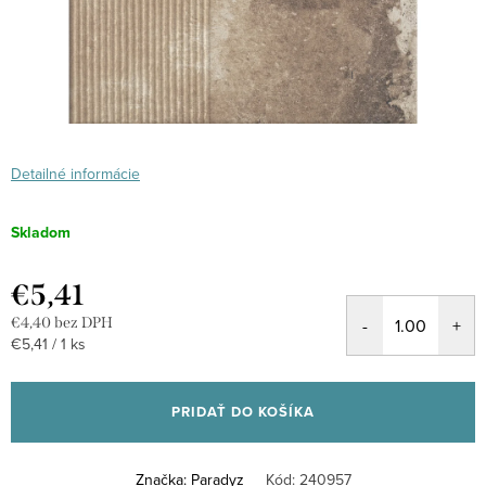
Detailné informácie
Skladom
€5,41
€4,40 bez DPH
Jednotková
€5,41 / 1 ks
cena:
PRIDAŤ DO KOŠÍKA
Značka:
Paradyz
Kód:
240957