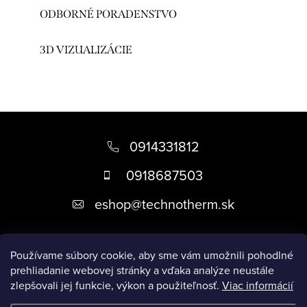
ODBORNÉ PORADENSTVO
3D VIZUALIZÁCIE
Z
á
0914331812
p
0918687503
ä
eshop
@
technotherm.sk
t
i
Informácie
e
Používame súbory cookie, aby sme vám umožnili pohodlné
prehliadanie webovej stránky a vďaka analýze neustále
zlepšovali jej funkcie, výkon a použiteľnosť.
Viac informácií
Prijímame online platby