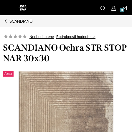
Prejsť
N
na
obsah
SCANDIANO
K
Podrobnosti hodnotenia
Neohodnotené
SCANDIANO Ochra STR STOP
NAR 30x30
Akcia