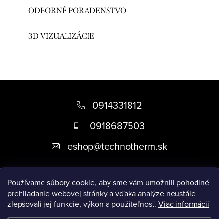
ODBORNÉ PORADENSTVO
3D VIZUALIZÁCIE
Z
á
0914331812
p
0918687503
ä
eshop
@
technotherm.sk
t
i
Informácie
e
Používame súbory cookie, aby sme vám umožnili pohodlné
prehliadanie webovej stránky a vďaka analýze neustále
zlepšovali jej funkcie, výkon a použiteľnosť.
Viac informácií
Prijímame online platby