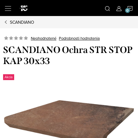
Prejsť
N
na
obsah
SCANDIANO
K
Podrobnosti hodnotenia
Neohodnotené
SCANDIANO Ochra STR STOP
KAP 30x33
Akcia