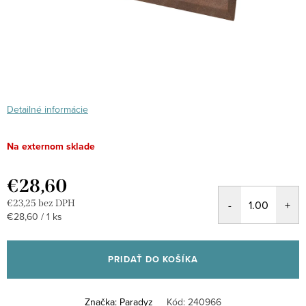
Detailné informácie
Na externom sklade
€28,60
€23,25 bez DPH
Jednotková
€28,60 / 1 ks
cena:
PRIDAŤ DO KOŠÍKA
Značka:
Paradyz
Kód:
240966