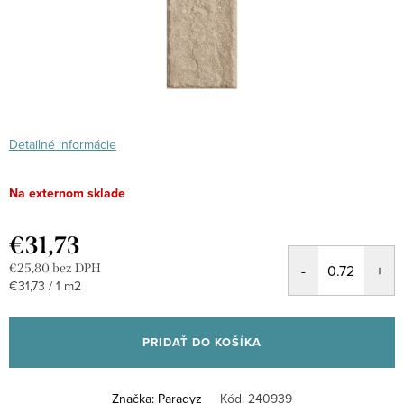
Detailné informácie
Na externom sklade
€31,73
€25,80 bez DPH
Jednotková
€31,73 / 1 m2
cena:
PRIDAŤ DO KOŠÍKA
Značka:
Paradyz
Kód:
240939