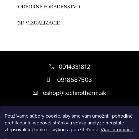
ODBORNÉ PORADENSTVO
3D VIZUALIZÁCIE
Z
á
0914331812
p
0918687503
ä
eshop
@
technotherm.sk
t
i
Informácie
e
Používame súbory cookie, aby sme vám umožnili pohodlné
prehliadanie webovej stránky a vďaka analýze neustále
zlepšovali jej funkcie, výkon a použiteľnosť.
Viac informácií
Prijímame online platby