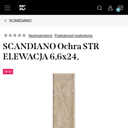
Prejsť
N
na
obsah
SCANDIANO
K
Podrobnosti hodnotenia
Neohodnotené
SCANDIANO Ochra STR
ELEWACJA 6,6x24,
Akcia