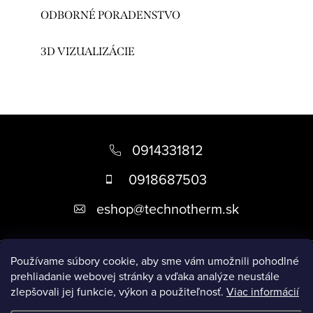
ODBORNÉ PORADENSTVO
3D VIZUALIZÁCIE
Z
á
0914331812
p
0918687503
ä
eshop
@
technotherm.sk
t
i
Informácie
e
Používame súbory cookie, aby sme vám umožnili pohodlné
prehliadanie webovej stránky a vďaka analýze neustále
zlepšovali jej funkcie, výkon a použiteľnosť.
Viac informácií
Prijímame online platby