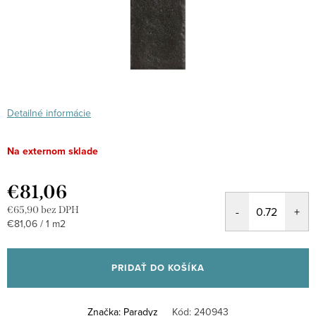
Detailné informácie
Na externom sklade
€81,06
€65,90 bez DPH
Jednotková
€81,06 / 1 m2
cena:
PRIDAŤ DO KOŠÍKA
Značka:
Paradyz
Kód:
240943