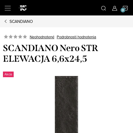
Prejsť
N
na
obsah
SCANDIANO
K
Podrobnosti hodnotenia
Neohodnotené
SCANDIANO Nero STR
ELEWACJA 6,6x24,5
Akcia