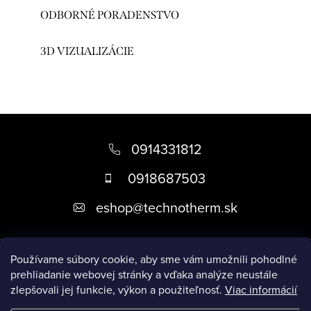
ODBORNÉ PORADENSTVO
3D VIZUALIZÁCIE
Z
á
0914331812
p
0918687503
ä
eshop
@
technotherm.sk
t
i
Informácie
e
Používame súbory cookie, aby sme vám umožnili pohodlné
prehliadanie webovej stránky a vďaka analýze neustále
zlepšovali jej funkcie, výkon a použiteľnosť.
Viac informácií
Prijímame online platby