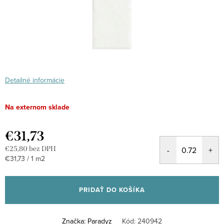
Detailné informácie
Na externom sklade
€31,73
€25,80 bez DPH
Jednotková
€31,73 / 1 m2
cena:
PRIDAŤ DO KOŠÍKA
Značka:
Paradyz
Kód:
240942