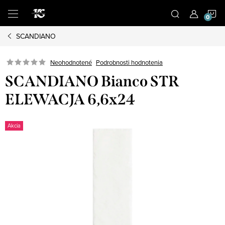
Prejsť
N
na
obsah
SCANDIANO
K
Podrobnosti hodnotenia
Neohodnotené
SCANDIANO Bianco STR
ELEWACJA 6,6x24
Akcia