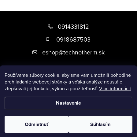
Z
á
0914331812
p
0918687503
ä
eshop
@
technotherm.sk
t
i
Informácie
e
Používame súbory cookie, aby sme vám umožnili pohodlné
prehliadanie webovej stránky a vďaka analýze neustále
zlepšovali jej funkcie, výkon a použiteľnosť.
Viac informácií
Prijímame online platby
Nastavenie
Copyright 2026
Kúpeľne Slovensko
. Všetky práva vyhradené.
Upraviť nastavenie cookies
Odmietnuť
Súhlasím
Vytvoril Shoptet