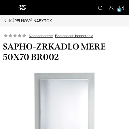
Prejsť
N
na
obsah
KÚPELŇOVÝ NÁBYTOK
K
Podrobnosti hodnotenia
Neohodnotené
SAPHO-ZRKADLO MERE
50X70 BR002