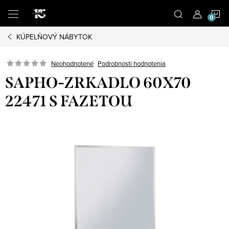
Prejsť
N
na
obsah
KÚPELŇOVÝ NÁBYTOK
K
Podrobnosti hodnotenia
Neohodnotené
SAPHO-ZRKADLO 60X70
22471 S FAZETOU