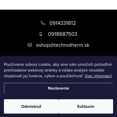
Z
á
0914331812
p
0918687503
ä
eshop
@
technotherm.sk
t
i
Informácie
e
Používame súbory cookie, aby sme vám umožnili pohodlné
prehliadanie webovej stránky a vďaka analýze neustále
zlepšovali jej funkcie, výkon a použiteľnosť.
Viac informácií
Prijímame online platby
Nastavenie
Copyright 2026
Kúpeľne Slovensko
. Všetky práva vyhradené.
Upraviť nastavenie cookies
Odmietnuť
Súhlasím
Vytvoril Shoptet