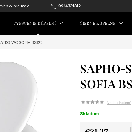
ienky pre maloobchod
0914331812
VYBAVENIE KÚPEĽNÍ
ČIERNE KÚPEĽNE
ATKO WC SOFIA BS122
SAPHO-
SOFIA BS
Neohodnotené
Skladom
€31,27