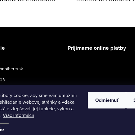
ie
Prijímame online platby
hnotherm.sk
503
podmienky pre maloobchod
úbory cookie, aby sme vám umožnili
Odmietnuť
ehliadanie webovej stránky a vďaka
tále zlepšovali jej funkcie, výkon a
ť.
Viac informácií
né.
Upraviť nastavenie cookies
ie