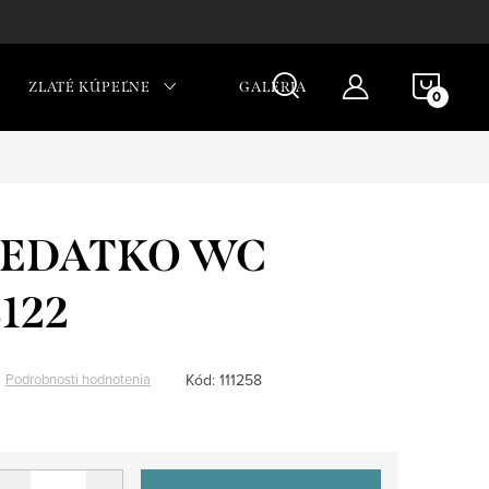
NÁKU
ZLATÉ KÚPEĽNE
GALÉRIA
KOŠÍ
SEDATKO WC
122
Kód:
111258
Podrobnosti hodnotenia