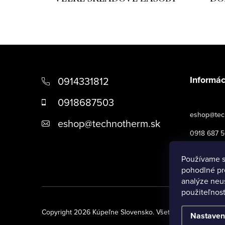
Z
á
Informác
0914331812
p
0918687503
ä
eshop@tec
eshop
@
technotherm.sk
t
0918 687 
i
Obchodné 
Používame s
e
pohodlné pr
analýze neus
použiteľnos
Copyright 2026
Kúpeľne Slovensko
. Všetky práva vyhrade
Nastaven