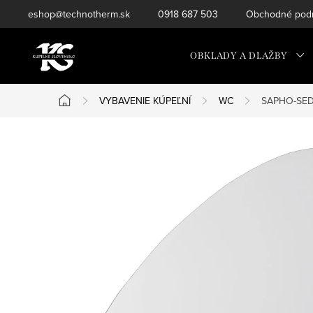
Prejsť
eshop@technotherm.sk
0918 687 503
Obchodné podm
na
obsah
OBKLADY A DLAŽBY
VYBAVENIE KÚPEĽNÍ
WC
SAPHO-SED
Domov