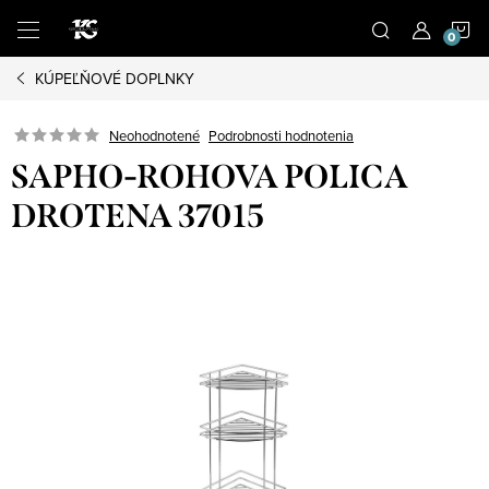
Prejsť
N
na
obsah
KÚPEĽŇOVÉ DOPLNKY
K
Podrobnosti hodnotenia
Neohodnotené
SAPHO-ROHOVA POLICA
DROTENA 37015