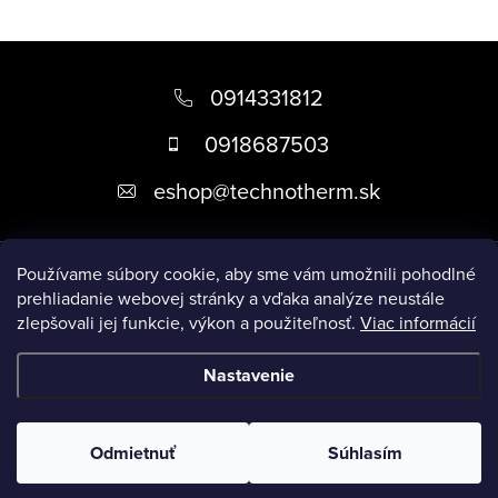
Z
á
0914331812
p
0918687503
ä
eshop
@
technotherm.sk
t
i
Informácie
e
Používame súbory cookie, aby sme vám umožnili pohodlné
prehliadanie webovej stránky a vďaka analýze neustále
zlepšovali jej funkcie, výkon a použiteľnosť.
Viac informácií
Prijímame online platby
Nastavenie
Copyright 2026
Kúpeľne Slovensko
. Všetky práva vyhradené.
Upraviť nastavenie cookies
Odmietnuť
Súhlasím
Vytvoril Shoptet